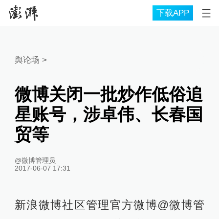
下载APP
舆论场
>
微博关闭一批炒作低俗追
星账号，涉卓伟、长春国
贸等
@微博管理员
2017-06-07 17:31
新浪微博社区管理官方微博@微博管