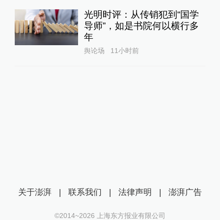
光明时评：从传销犯到“国学
导师”，如是书院何以横行多
年
舆论场
11小时前
关于澎湃
|
联系我们
|
法律声明
|
澎湃广告
©2014~
2026
上海东方报业有限公司