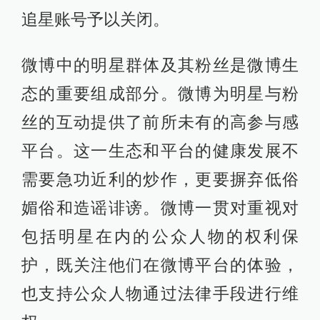
追星账号予以关闭。
微博中的明星群体及其粉丝是微博生
态的重要组成部分。微博为明星与粉
丝的互动提供了前所未有的高参与感
平台。这一生态和平台的健康发展不
需要急功近利的炒作，更要摒弃低俗
媚俗和造谣诽谤。微博一贯对重视对
包括明星在内的公众人物的权利保
护，既关注他们在微博平台的体验，
也支持公众人物通过法律手段进行维