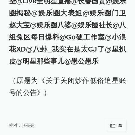
圣@Live全明星直播@长春国贸@娱乐
圈揭秘@娱乐圈大表姐@娱乐圈门卫
赵大宝@娱乐圈八婆@娱乐圈社长@八
组兔区每日爆料@Go硬工作室@小浪
花XD@八卦_我实在是太CJ了@星扒
皮@明星那些事儿@愚公愚乐​​​​
（原题为《关于关闭炒作低俗追星账
号的公告》）
校对：
张亮亮
89