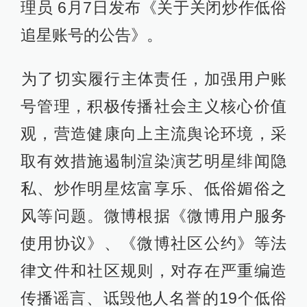
理员 6月7日发布《关于关闭炒作低俗
追星账号的公告》。
​​​为了切实履行主体责任，加强用户账
号管理，积极传播社会主义核心价值
观，营造健康向上主流舆论环境，采
取有效措施遏制渲染演艺明星绯闻隐
私、炒作明星炫富享乐、低俗媚俗之
风等问题。微博根据《微博用户服务
使用协议》、《微博社区公约》等法
律文件和社区规则，对存在严重编造
传播谣言、诋毁他人名誉的19个低俗