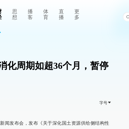
财
思
播
体
直
更
经
想
客
育
播
多
消化周期如超36个月，暂停
字号
开新闻发布会，发布《关于深化国土资源供给侧结构性