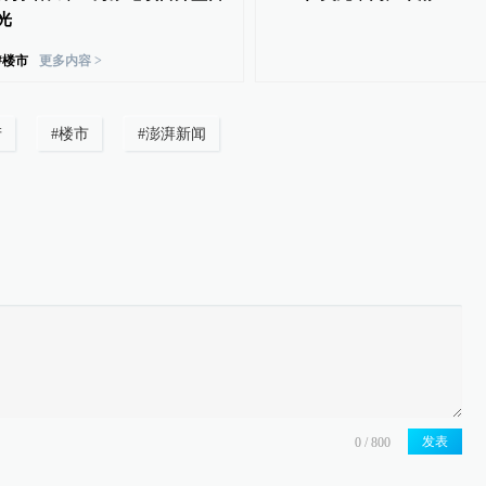
光
#
楼市
更多内容 >
产
#
楼市
#
澎湃新闻
发表