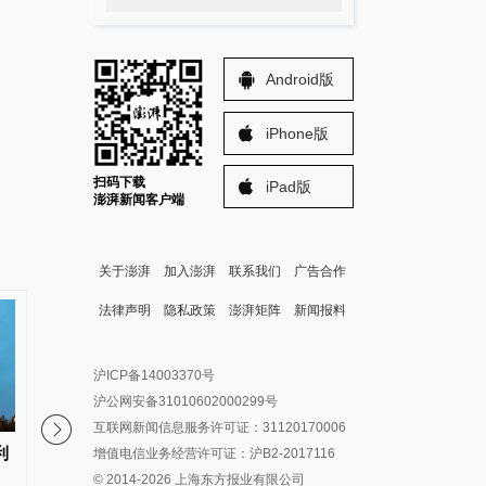
Android版
iPhone版
扫码下载
iPad版
澎湃新闻客户端
关于澎湃
加入澎湃
联系我们
广告合作
法律声明
隐私政策
澎湃矩阵
新闻报料
报料热线: 021-962866
澎湃新闻微博
沪ICP备14003370号
报料邮箱: news@thepaper.cn
澎湃新闻公众号
沪公网安备31010602000299号
澎湃新闻抖音号
互联网新闻信息服务许可证：31120170006
派生万物开放平台
利
难以落地的动迁款：深圳罗湖区
永利澳门：二季度永利
增值电信业务经营许可证：沪B2-2017116
两村民追讨两千万元动迁款八年
收入6.53亿美元，同比
© 2014-
2026
上海东方报业有限公司
IP SHANGHAI