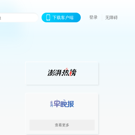
登录
下载客户端
无障碍
查看更多