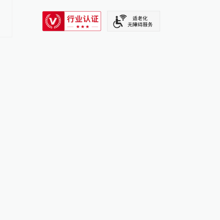
未果
SIXTH TONE