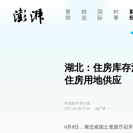
要
精
国
时
闻
选
际
事
湖北：住房库存
住房用地供应
朱娟娟/中青在线
2017-06-08 17:44
地产界
>
6月8日，湖北省国土资源厅召