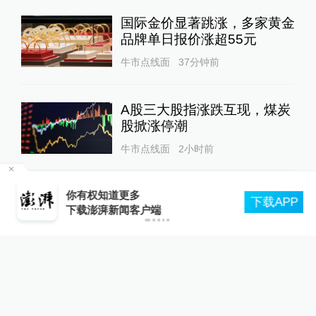
国际金价显著跳涨，多家黄金
品牌单日报价涨超55元
牛市点线面
37分钟前
A股三大股指涨跌互现，煤炭
股掀涨停潮
牛市点线面
2小时前
足
上半年国内黄金产量降逾1
你有权知道更多
下载APP
下载澎湃新闻客户端
4%：金条金币消费增28%，
金饰消费降33%
牛市点线面
5小时前
标普、纳指高位回调：科技板
块承压，黄金大涨