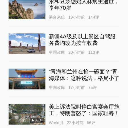
永和豆浆创始人林炳生逝世，
享年70岁
港台来信
19小时前
144
评
新疆4A级及以上景区自驾服
务费均改为按车收费
中国政库
20小时前
113
评
“青海和兰州在抢一碗面？”青
海媒体：这种说法，格局小了
中国政库
17小时前
75
评
美上诉法院叫停白宫宴会厅施
工，特朗普怒了：国家耻辱！
00:34
World湃
22小时前
56
评