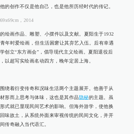
他的创作不仅是他自己，也是他所历经时代的传记。
69cm，2014
的绘画作品、雕塑、小摆件以及文献。夏阳生于1932
，虽青年时爱绘画，但生活困窘让其弃艺入伍。后有幸遇
学创立“东方画会”，倡导现代主义绘画。夏阳退役后
，以超写实绘画名动四方，晚年定居上海。
围绕着衍变传奇和况味生活两个主题展开。他善于从
材形而上思考与体味，这也是其作品
隐秘
的主题。虽
形式就已显现民间艺术的影响。但海外游学，使他换
回味故土，从系统外面来审视传统的民间文化，并开
间传奇融入当代语汇。