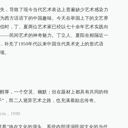
失，导致了现今当代艺术表达上普遍缺少艺术感染力
为西方话语下的中国趣味。今天在举国上下的文艺界
信时，丁、夏两位艺术家已经以七十余年艺术实践向
——民间艺术的神奇魅力。丁立人、夏阳在相隔近一
，补充了1950年代以来中国当代美术史上的形式语
项。
醇厚，一个空灵、幽默；但在题材上都具有共同的特
手”，而二人迥异艺术之路，也充满着励志传奇。
m，1990
世界”地在文化的源头、系统内部浸润民间文化的当代