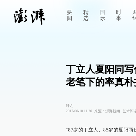
要
精
国
时
闻
选
际
事
丁立人夏阳同写
老笔下的率真朴
钟之
2017-06-10 11:36
来源：
澎湃新闻
∙
艺术评
“87岁的丁立人、85岁的夏阳