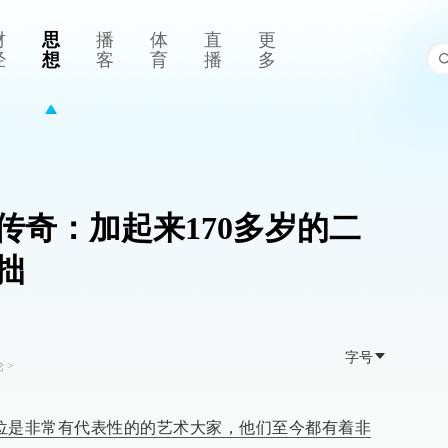
财
思
播
体
直
更
经
想
客
育
播
多
传奇：加起来170多岁的二
拙
字号
论
>
两位是非常有代表性的的艺术大家，他们
至今都有着非