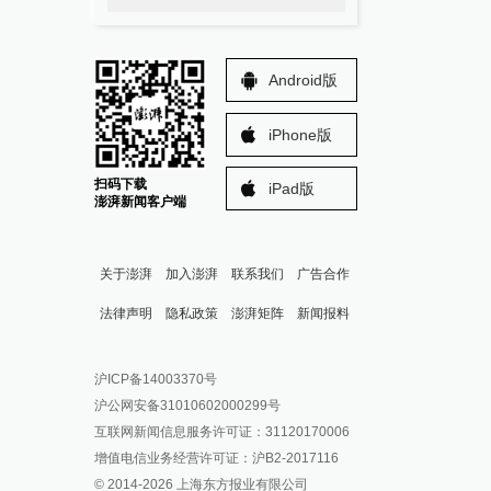
Android版
iPhone版
扫码下载
iPad版
澎湃新闻客户端
关于澎湃
加入澎湃
联系我们
广告合作
法律声明
隐私政策
澎湃矩阵
新闻报料
报料热线: 021-962866
澎湃新闻微博
沪ICP备14003370号
报料邮箱: news@thepaper.cn
澎湃新闻公众号
沪公网安备31010602000299号
澎湃新闻抖音号
互联网新闻信息服务许可证：31120170006
派生万物开放平台
增值电信业务经营许可证：沪B2-2017116
© 2014-
2026
上海东方报业有限公司
IP SHANGHAI