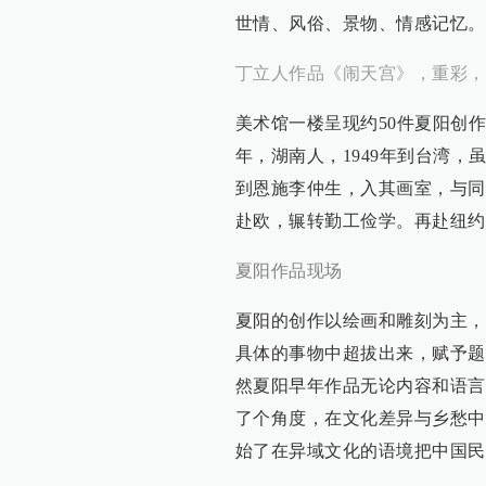
世情、风俗、景物、情感记忆。
丁立人作品《闹天宫》，重彩，69x
美术馆一楼呈现约50件夏阳创作
年，湖南人，1949年到台湾
到恩施李仲生，入其画室，与同
赴欧，辗转勤工俭学。再赴纽约
夏阳作品现场
夏阳的创作以绘画和雕刻为主，
具体的事物中超拔出来，赋予题
然夏阳早年作品无论内容和语言
了个角度，在文化差异与乡愁中
始了在异域文化的语境把中国民