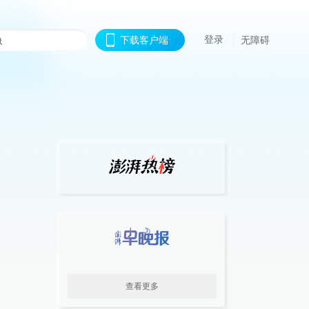
登录
下载客户端
无障碍
查看更多