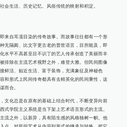
社会生活、历史记忆、风俗传统的映射和积淀。
即来自耳濡目染的传奇故事。而故事往往都有一个形
种无隔阂、比文字更古老的普世语言，目所能及，即
化水平不高甚至目不识丁的艺人传承创造了美丽而丰
被排除在主流艺术视野之外，难登大雅。但民间图像
接鲜活、贴近生活、富于装饰，充满象征及神秘色
容和形式上民间传奇都具有去精英化的民间秉性，这
谋而合。
，文化总是在原有的基础上结合时代，不断变异向前
西式学院主义系统是当下架上艺术语言形式的主流。
主流之外，以新异，具有陌生感的风格独树一帜。他
入点，对民间艺术从内容到形式的继承与转换，把它