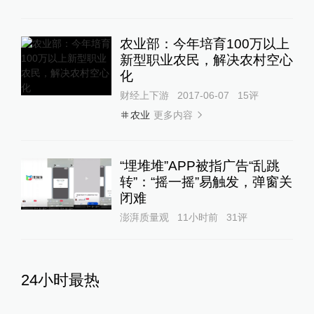
农业部：今年培育100万以上
新型职业农民，解决农村空心
化
财经上下游
2017-06-07
15
评
更多内容
农业
“埋堆堆”APP被指广告“乱跳
转”：“摇一摇”易触发，弹窗关
闭难
澎湃质量观
11小时前
31
评
24小时最热