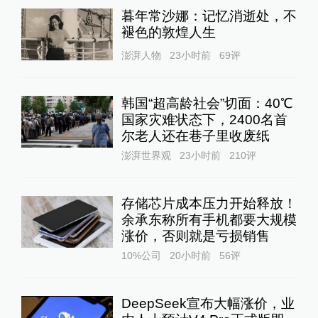
暮年常沙娜：记忆消逝处，不
褪色的敦煌人生
澎湃人物
23小时前
69
评
韩国“超高龄社会”切面：40℃
国家灾难状态下，2400名首
尔老人还在巷子里收废纸
澎湃世界观
23小时前
210
评
存储芯片成本压力开始释放！
余承东称所有手机都要大规模
涨价，否则就是亏损销售
10%公司
20小时前
56
评
DeepSeek宣布大幅涨价，业