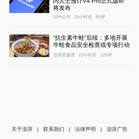
内人士预计V4 Pro正式版即
将发布
10%公司
20小时前
69
评
“抗生素牛蛙”后续：多地开展
牛蛙食品安全检查或专项行动
澎湃质量观
23小时前
125
评
关于澎湃
|
联系我们
|
法律声明
|
澎湃广告