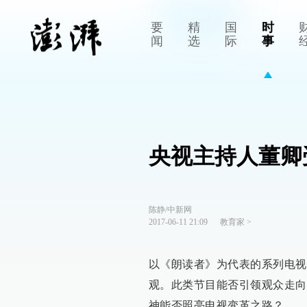
要
精
国
时
闻
选
际
事
央视主持人董卿
陈静/中新网
2017-06-11 21:09
教育家
>
以《朗读者》为代表的系列电视
观。此类节目能否引领观众走向
神能否照亮电视变革之路？