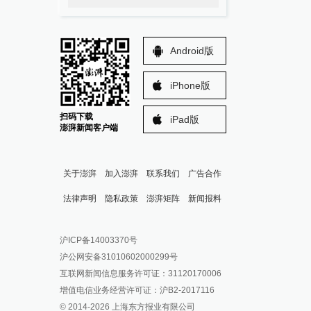
Android版
iPhone版
扫码下载
iPad版
澎湃新闻客户端
关于澎湃
加入澎湃
联系我们
广告合作
法律声明
隐私政策
澎湃矩阵
新闻报料
报料热线: 021-962866
澎湃新闻微博
沪ICP备14003370号
报料邮箱: news@thepaper.cn
澎湃新闻公众号
沪公网安备31010602000299号
澎湃新闻抖音号
互联网新闻信息服务许可证：31120170006
派生万物开放平台
增值电信业务经营许可证：沪B2-2017116
© 2014-
2026
上海东方报业有限公司
IP SHANGHAI