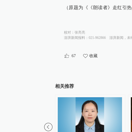
（原题为《《朗读者》走红引热
校对：
张亮亮
澎湃新闻报料：021-962866
澎湃新闻，未
67
收藏
相关推荐