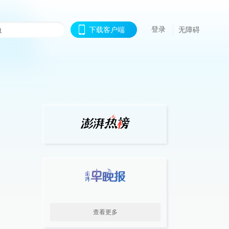
登录
下载客户端
无障碍
查看更多