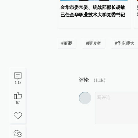
校为学生公寓配冰箱：有
金华市委常委、统战部部长胡敏
储药，有的允许食品存放
已任金华职业技术大学党委书记
#
董卿
#
朗读者
#
华东师大
评论
（
1.1k
）
1.1k
67