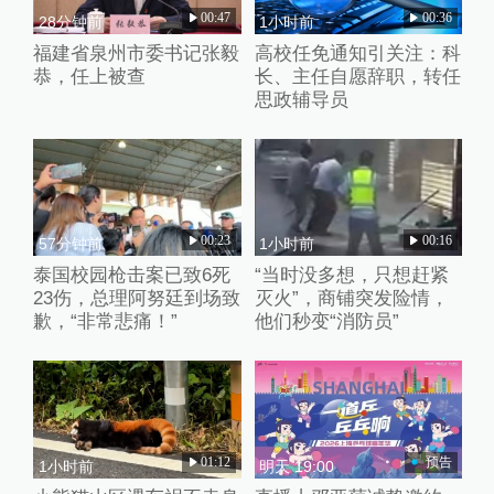
00:47
00:36
28分钟前
1小时前
福建省泉州市委书记张毅
高校任免通知引关注：科
恭，任上被查
长、主任自愿辞职，转任
思政辅导员
00:23
00:16
57分钟前
1小时前
泰国校园枪击案已致6死
“当时没多想，只想赶紧
23伤，总理阿努廷到场致
灭火”，商铺突发险情，
歉，“非常悲痛！”
他们秒变“消防员”
01:12
预告
1小时前
明天 19:00