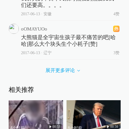
们还要高。。。。
2017-06-13
∙ 安徽
4赞
oOMAYUOo
大熊猫是全宇宙生孩子最不痛苦的吧[哈
哈]那么大个块头生个小耗子[赞]
2017-06-13
∙ 辽宁
3赞
展开更多评论
相关推荐
00:53
00:59
4小时前
8小时前