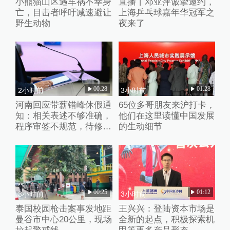
小熊猫山区遇车祸不幸身
直播丨邓亚萍诚挚邀约，
亡，目击者呼吁减速避让
上海乒乓球嘉年华冠军之
野生动物
夜来了
00:28
01:28
2小时前
3小时前
河南回应带薪错峰休假通
65位多哥朋友来沪打卡，
知：相关表述不够准确，
他们在这里读懂中国发展
程序审签不规范，待修改
的生动细节
后予以印发
00:25
01:12
3小时前
3小时前
泰国校园枪击案事发地距
王兴兴：登陆资本市场是
曼谷市中心20公里，现场
全新的起点，积极探索机