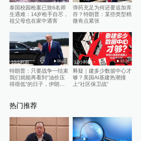
泰国校园枪案已致6名师
弹药充足为何还要追加库
生遇难：14岁枪手自尽，
存？特朗普：某些类型稍
祖父母也在家中遇害
微有点紧张
00:27
03:56
10小时前
12小时前
特朗普：只要战争一结束
释疑｜建多少数据中心才
我们就能再看到“油价压
够？美国AI基建热潮撞
得很低”的日子，伊朗撑
上“社区保卫战”
不了多久
热门推荐