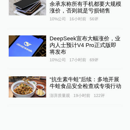
余承东称所有手机都要大规模
涨价，否则就是亏损销售
10%公司
16小时前
56
评
DeepSeek宣布大幅涨价，业
内人士预计V4 Pro正式版即
将发布
10%公司
17小时前
69
评
“抗生素牛蛙”后续：多地开展
牛蛙食品安全检查或专项行动
澎湃质量观
19小时前
122
评