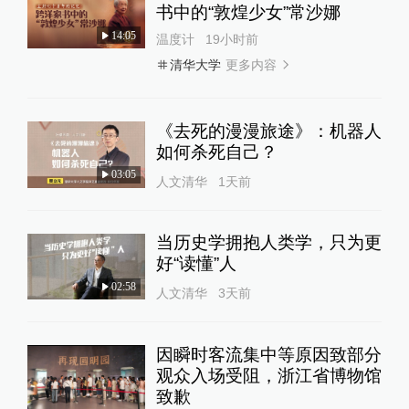
书中的“敦煌少女”常沙娜
14:05
温度计
19小时前
更多内容
清华大学
《去死的漫漫旅途》：机器人
如何杀死自己？
03:05
人文清华
1天前
当历史学拥抱人类学，只为更
好“读懂”人
02:58
人文清华
3天前
因瞬时客流集中等原因致部分
观众入场受阻，浙江省博物馆
致歉