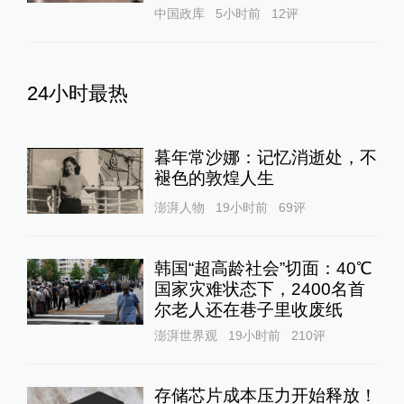
中国政库
5小时前
12
评
24小时最热
暮年常沙娜：记忆消逝处，不
褪色的敦煌人生
澎湃人物
19小时前
69
评
韩国“超高龄社会”切面：40℃
国家灾难状态下，2400名首
尔老人还在巷子里收废纸
澎湃世界观
19小时前
210
评
存储芯片成本压力开始释放！