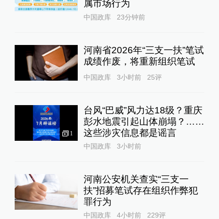
属市场行为
中国政库
23分钟前
河南省2026年“三支一扶”笔试
成绩作废，将重新组织笔试
中国政库
3小时前
25
评
台风“巴威”风力达18级？重庆
彭水地震引起山体崩塌？……
这些涉灾信息都是谣言
1
中国政库
3小时前
河南公安机关查实“三支一
扶”招募笔试存在组织作弊犯
罪行为
中国政库
4小时前
229
评