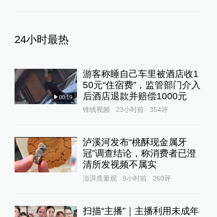
24小时最热
游客称睡自己车里被酒店收1
50元“住宿费”，监管部门介入
后酒店退款并赔偿1000元
00:19
锋线视频
23小时前
354
评
泸溪河发布“桃酥现金属牙
冠”调查结论，称消费者已澄
清所发视频不属实
澎湃质量观
9小时前
260
评
扫描“主播”｜主播利用未成年