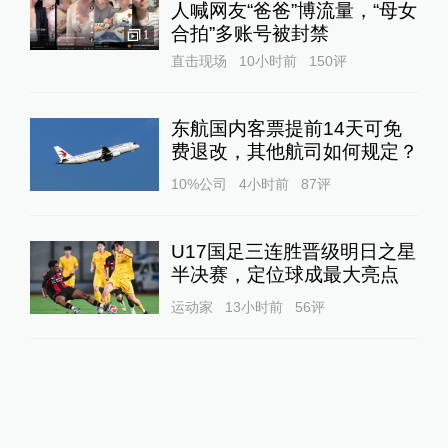
人喊网友“爸爸”博流量，“母女
合拍”多账号被封禁
1
直击现场
10小时前
150
评
东航国内客票提前14天可免
费退改，其他航司如何规定？
10%公司
4小时前
87
评
U17国足三连胜晋级明日之星
半决赛，定位球成最大亮点
运动家
13小时前
56
评