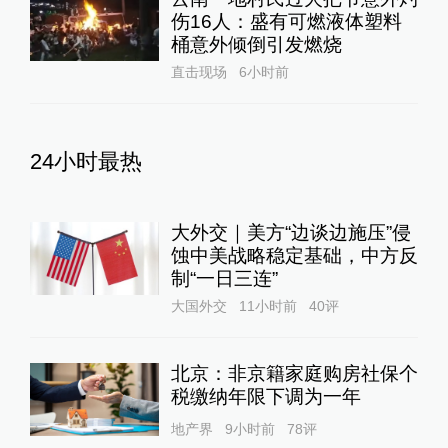
伤16人：盛有可燃液体塑料
桶意外倾倒引发燃烧
直击现场
6小时前
24小时最热
大外交｜美方“边谈边施压”侵
蚀中美战略稳定基础，中方反
制“一日三连”
大国外交
11小时前
40
评
北京：非京籍家庭购房社保个
税缴纳年限下调为一年
地产界
9小时前
78
评