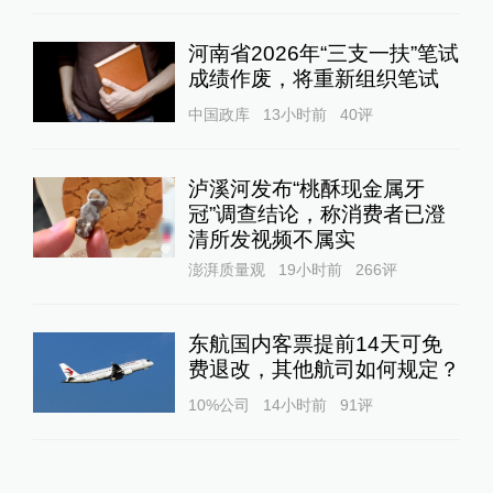
河南省2026年“三支一扶”笔试
成绩作废，将重新组织笔试
中国政库
13小时前
40
评
泸溪河发布“桃酥现金属牙
冠”调查结论，称消费者已澄
清所发视频不属实
澎湃质量观
19小时前
266
评
东航国内客票提前14天可免
费退改，其他航司如何规定？
10%公司
14小时前
91
评