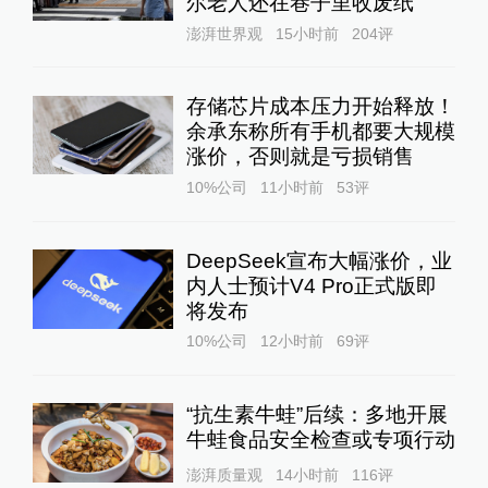
尔老人还在巷子里收废纸
澎湃世界观
15小时前
204
评
存储芯片成本压力开始释放！
余承东称所有手机都要大规模
涨价，否则就是亏损销售
10%公司
11小时前
53
评
DeepSeek宣布大幅涨价，业
内人士预计V4 Pro正式版即
将发布
10%公司
12小时前
69
评
“抗生素牛蛙”后续：多地开展
牛蛙食品安全检查或专项行动
澎湃质量观
14小时前
116
评