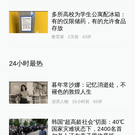
多所高校为学生公寓配冰箱：
有的仅限储药，有的允许食品
存放
教育家
2天前
43
评
24小时最热
暮年常沙娜：记忆消逝处，不
褪色的敦煌人生
澎湃人物
15小时前
65
评
韩国“超高龄社会”切面：40℃
国家灾难状态下，2400名首