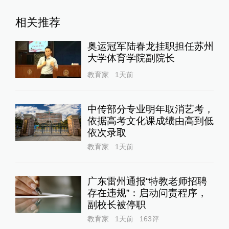
相关推荐
奥运冠军陆春龙挂职担任苏州
大学体育学院副院长
教育家
1天前
中传部分专业明年取消艺考，
依据高考文化课成绩由高到低
依次录取
教育家
1天前
广东雷州通报“特教老师招聘
存在违规”：启动问责程序，
副校长被停职
教育家
1天前
163
评