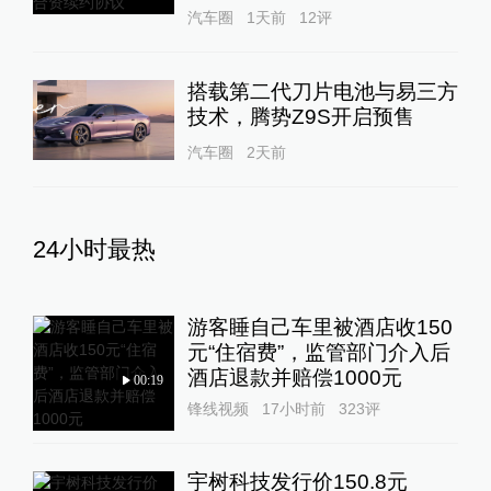
汽车圈
1天前
12
评
搭载第二代刀片电池与易三方
技术，腾势Z9S开启预售
汽车圈
2天前
24小时最热
游客睡自己车里被酒店收150
元“住宿费”，监管部门介入后
酒店退款并赔偿1000元
00:19
锋线视频
17小时前
323
评
宇树科技发行价150.8元