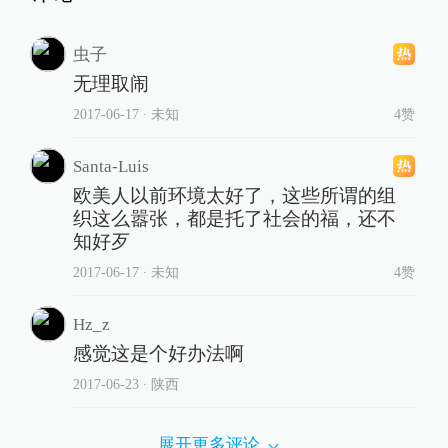
虫子
无理取闹
2017-06-17
∙ 未知
4赞
Santa-Luis
欧美人以前环境太好了，这些所谓的组
织这么嚣张，都是托了社会的福，还不
知好歹
2017-06-17
∙ 未知
4赞
Hz_z
感觉这是个好办法啊
2017-06-23
∙ 陕西
展开更多评论