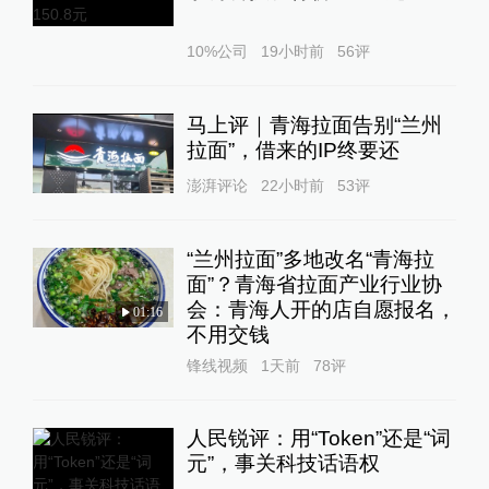
10%公司
19小时前
56
评
马上评｜青海拉面告别“兰州
拉面”，借来的IP终要还
澎湃评论
22小时前
53
评
“兰州拉面”多地改名“青海拉
面”？青海省拉面产业行业协
会：青海人开的店自愿报名，
01:16
不用交钱
锋线视频
1天前
78
评
人民锐评：用“Token”还是“词
元”，事关科技话语权