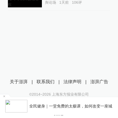
舆论场
1天前
106
评
关于澎湃
|
联系我们
|
法律声明
|
澎湃广告
©2014~
2026
上海东方报业有限公司
沪ICP证：沪B2-20170116 | 沪ICP备14003370号
账
全民健身｜一堂免费的太极课，如何改变一座城
互联网新闻信息服务许可证：31120170006
沪公网安备 31010602000299号