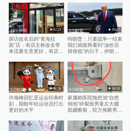
02:23
00:27
48分钟前
2小时前
探访改名后的“青海拉
特朗普：只要战争一结束
面”店：有店主称改名带
我们就能再看到“油价压
来流量生意更好，有店家
得很低”的日子，伊朗撑
未换店招“兰州”“青海”元
不了多久
素并存
01:39
04:30
1小时前
2小时前
许海峰回忆亚运会经典时
家属称医院拖把池“自然
刻，期盼年轻运动员打出
倒地”碎裂致男童左大腿
更好的水平
肌腱断裂，院方推断男童
系踩踏池子后重心失衡滑
倒