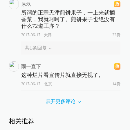
原磊
所谓的正宗天津煎饼果子，一上来就搁
香菜，我就呵呵了。煎饼果子也绝没有
什么72道工序？
2017-06-17
∙ 天津
22赞
共
1
条回复
雨一直下
这种烂片看宣传片就直接无视了。
2017-06-17
∙ 北京
14赞
展开更多评论
相关推荐