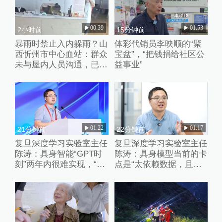
00:39
01:53
2小时前
15分钟前
暴雨时禁止入内躲雨？山
体彩代销员李映顺的“聚
西忻州市中心血站：群众
宝盆”，“把钱捐给社区公
未与屋内人员沟通，已批
益事业”
评教育工作人员
01:22
01:17
21分钟前
22分钟前
复旦深度学习实验室主任
复旦深度学习实验室主任
陈涛：具身智能“GPT时
陈涛：具身模型当前的卡
刻”两年内很难实现，“卷
点是“太依赖数据，且缺
数据”、“卷强化学习”都只
乏失败的数据”
是外围的修修补补