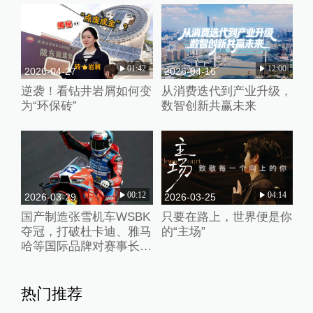
01:42
12:00
2026-04-27
2026-04-16
逆袭！看钻井岩屑如何变
从消费迭代到产业升级，
为“环保砖”
数智创新共赢未来
00:12
04:14
2026-03-29
2026-03-25
国产制造张雪机车WSBK
只要在路上，世界便是你
夺冠，打破杜卡迪、雅马
的“主场”
哈等国际品牌对赛事长期
垄断
热门推荐