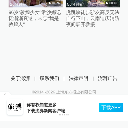
01:26
00:16
26分钟前
56分钟前
96岁“敦煌少女”常沙娜记
虎跳峡徒步驴友高反无法
忆渐渐衰退，未忘“我是
自行下山，云南迪庆消防
敦煌人”
夜间展开救援
关于澎湃
|
联系我们
|
法律声明
|
澎湃广告
©2014~
2026
上海东方报业有限公司
沪ICP证：沪B2-20170116 | 沪ICP备14003370号
美国
你有权知道更多
互联网新闻信息服务许可证：31120170006
下载APP
下载澎湃新闻客户端
沪公网安备 31010602000299号