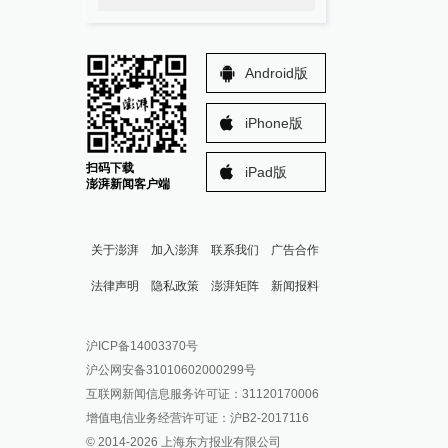
Android版
iPhone版
扫码下载
iPad版
澎湃新闻客户端
关于澎湃
加入澎湃
联系我们
广告合作
法律声明
隐私政策
澎湃矩阵
新闻报料
报料热线: 021-962866
澎湃新闻微博
沪ICP备14003370号
报料邮箱: news@thepaper.cn
澎湃新闻公众号
沪公网安备31010602000299号
澎湃新闻抖音号
互联网新闻信息服务许可证：31120170006
派生万物开放平台
增值电信业务经营许可证：沪B2-2017116
© 2014-
2026
上海东方报业有限公司
IP SHANGHAI