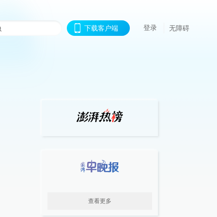
登录
下载客户端
无障碍
查看更多