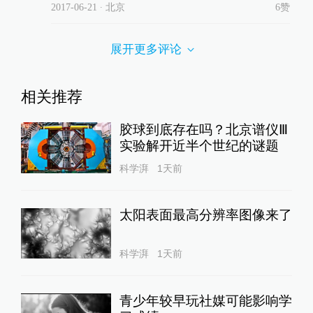
2017-06-21
∙ 北京
6赞
展开更多评论
相关推荐
胶球到底存在吗？北京谱仪Ⅲ
实验解开近半个世纪的谜题
科学湃
1天前
太阳表面最高分辨率图像来了
科学湃
1天前
青少年较早玩社媒可能影响学