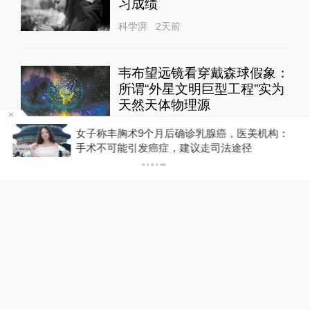
习成绩
科学湃
2天前
韦布望远镜看穿戴森球假象：
所谓“外星文明巨型工程”实为
天然天体物理源
科学湃
3天前
47
评
金舰
女子称丰胸术9个月后确诊乳腺癌，医美机构：
手术不可能引发癌症，建议走司法途径
24小时最热
泸溪河发布“桃酥现金属牙
冠”调查结论，称消费者已澄
清所发视频不属实
澎湃质量观
14小时前
266
评