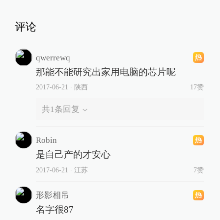
评论
qwerrewq
那能不能研究出家用电脑的芯片呢
2017-06-21
∙ 陕西
17赞
共
1
条回复
Robin
是自己产的才安心
2017-06-21
∙ 江苏
7赞
形影相吊
名字很87