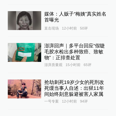
媒体：人贩子“梅姨”真实姓名
首曝光
直击现场
12小时前
50
评
澎湃回声｜多平台回应“假睫
毛胶水检出多种致癌、致敏
物”：正排查处置
澎湃质量观
15小时前
65
评
抢劫刺死19岁少女的死刑改
死缓当事人自述：出狱11年
间始终刻意躲避被害人家属
一号专案
12小时前
94
评