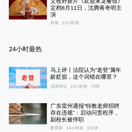
文牧野新片《欢迎来龙餐馆》
定档8月11日，沈腾蒋奇明主
演
有戏
12小时前
24小时最热
马上评丨法院认为“老登”属年
龄贬损，这个词错在哪里？
澎湃评论
13小时前
75
评
广东雷州通报“特教老师招聘
存在违规”：启动问责程序，
副校长被停职
教育家
14小时前
131
评