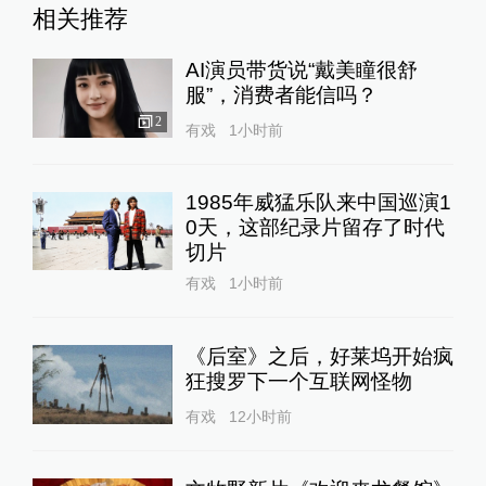
相关推荐
AI演员带货说“戴美瞳很舒
服”，消费者能信吗？
2
有戏
1小时前
1985年威猛乐队来中国巡演1
0天，这部纪录片留存了时代
切片
有戏
1小时前
《后室》之后，好莱坞开始疯
狂搜罗下一个互联网怪物
有戏
12小时前