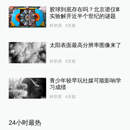
胶球到底存在吗？北京谱仪Ⅲ
实验解开近半个世纪的谜题
科学湃
3天前
太阳表面最高分辨率图像来了
科学湃
3天前
青少年较早玩社媒可能影响学
习成绩
科学湃
4天前
24小时最热