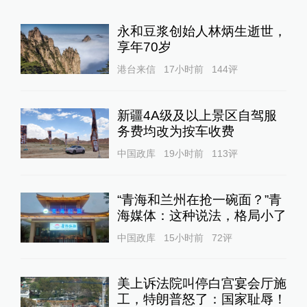
永和豆浆创始人林炳生逝世，
享年70岁
港台来信
17小时前
144
评
新疆4A级及以上景区自驾服
务费均改为按车收费
中国政库
19小时前
113
评
“青海和兰州在抢一碗面？”青
海媒体：这种说法，格局小了
中国政库
15小时前
72
评
美上诉法院叫停白宫宴会厅施
工，特朗普怒了：国家耻辱！