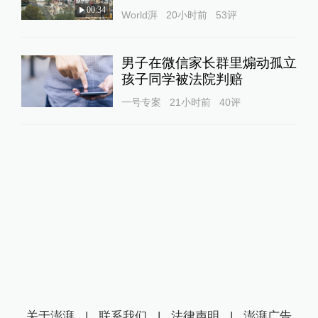
00:34
World湃
20小时前
53
评
男子在微信家长群里煽动孤立
孩子同学被法院判赔
一号专案
21小时前
40
评
关于澎湃
|
联系我们
|
法律声明
|
澎湃广告