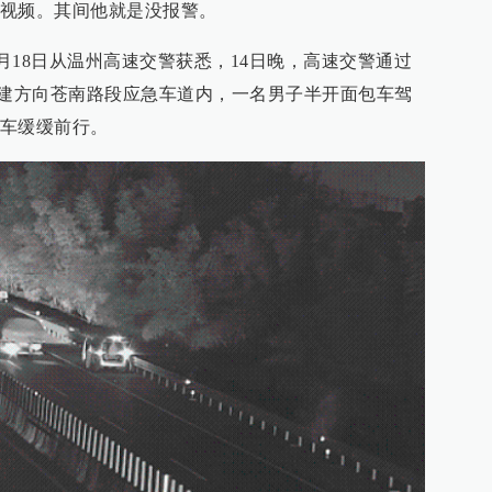
视频。其间他就是没报警。
.cn）3月18日从温州高速交警获悉，14日晚，高速交警通过
福建方向苍南路段应急车道内，一名男子半开面包车驾
车缓缓前行。