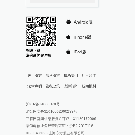
Android版
iPhone版
扫码下载
iPad版
澎湃新闻客户端
关于澎湃
加入澎湃
联系我们
广告合作
法律声明
隐私政策
澎湃矩阵
新闻报料
报料热线: 021-962866
澎湃新闻微博
沪ICP备14003370号
报料邮箱: news@thepaper.cn
澎湃新闻公众号
沪公网安备31010602000299号
澎湃新闻抖音号
互联网新闻信息服务许可证：31120170006
派生万物开放平台
增值电信业务经营许可证：沪B2-2017116
© 2014-
2026
上海东方报业有限公司
IP SHANGHAI