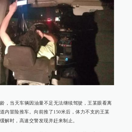
驾龄，当天车辆因油量不足无法继续驾驶，王某眼看离
道内冒险推车。向前推了150米后，体力不支的王某
缓解时，高速交警发现并赶来制止。