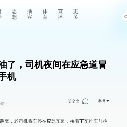
财
思
播
体
直
更
经
想
客
育
播
多
油了，司机夜间在应急道冒
手机
听全文
字号
政商
>
趴窝，老司机将车停在应急车道，接着下车推车前往