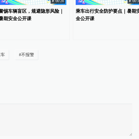
00:28
00:
警惕车辆盲区，规避隐形风险｜
乘车出行安全防护要点｜暑期
暑期安全公开课
全公开课
推车
#
不报警