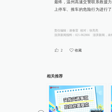
最终，温州高速交警联系救援力
上停车、推车的危险行为进行了
责任编辑：
谢春雷
校对：
张亮亮
澎湃新闻报料：021-962866
澎湃新闻，未
2
收藏
相关推荐