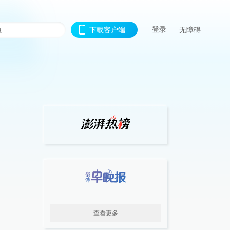
登录
下载客户端
无障碍
查看更多