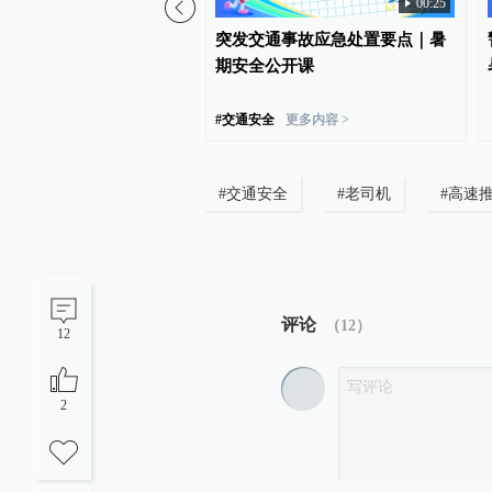
00:37
00:25
自驾草原被扎胎服务区换
突发交通事故应急处置要点｜暑
？内蒙古察右中旗文旅
期安全公开课
查实人为抛撒钉子将从重
#
交通安全
更多内容 >
#
交通安全
#
老司机
#
高速
评论
（
12
）
12
2