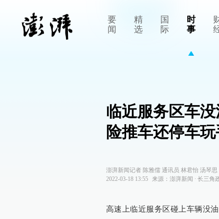
要
精
国
时
闻
选
际
事
临近服务区车没
险推车还停车玩
澎湃新闻记者 陈雅儒 通讯员 林君怡 汤琴思
2022-03-18 13:55
来源：
澎湃新闻
∙
长三角
高速上临近服务区碰上车辆没油