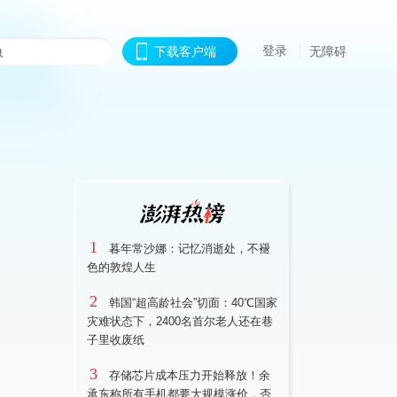
登录
下载客户端
无障碍
1
暮年常沙娜：记忆消逝处，不褪
色的敦煌人生
2
韩国“超高龄社会”切面：40℃国家
灾难状态下，2400名首尔老人还在巷
子里收废纸
3
存储芯片成本压力开始释放！余
承东称所有手机都要大规模涨价，否