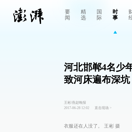
要
精
国
时
闻
选
际
事
河北邯郸4名少
致河床遍布深坑
王彬/燕赵晚报
2017-06-28 12:02
直击现场
>
衣服还在人没了。 王彬 摄