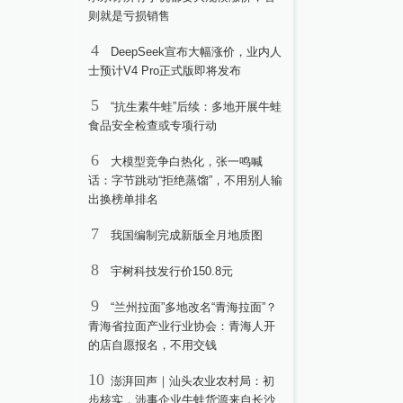
则就是亏损销售
4
DeepSeek宣布大幅涨价，业内人
士预计V4 Pro正式版即将发布
5
“抗生素牛蛙”后续：多地开展牛蛙
食品安全检查或专项行动
6
大模型竞争白热化，张一鸣喊
话：字节跳动“拒绝蒸馏”，不用别人输
出换榜单排名
7
我国编制完成新版全月地质图
8
宇树科技发行价150.8元
9
“兰州拉面”多地改名“青海拉面”？
青海省拉面产业行业协会：青海人开
的店自愿报名，不用交钱
10
澎湃回声｜汕头农业农村局：初
步核实，涉事企业牛蛙货源来自长沙