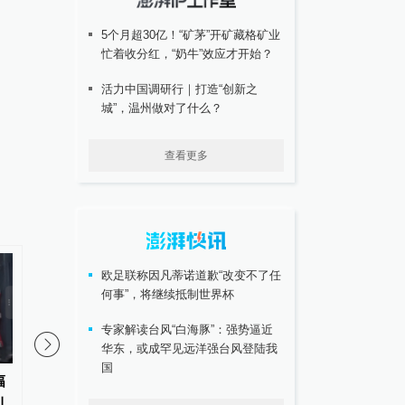
5个月超30亿！“矿茅”开矿藏格矿业
忙着收分红，“奶牛”效应才开始？
活力中国调研行｜打造“创新之
城”，温州做对了什么？
查看更多
欧足联称因凡蒂诺道歉“改变不了任
何事”，将继续抵制世界杯
专家解读台风“白海豚”：强势逼近
华东，或成罕见远洋强台风登陆我
国
幅
广州交通局：华南快速路一期
澎湃回声｜甘肃西和县
引
（岑村立交-土华立交段）8月7日
逐步恢复供水