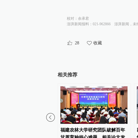
校对：
余承君
澎湃新闻报料：021-962866
澎湃新闻，未
28
收藏
相关推荐
声｜甘肃西和县灯塔村正
福建农林大学研究团队破解百年
复供水
甘蔗育种核心难题，相关论文发