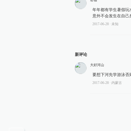
君临
年年都有学生暑假玩
意外不会发生在自己
2017-06-28
∙ 未知
新评论
大好河山
要想下河先学游泳否
2017-06-28
∙ 内蒙古