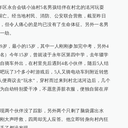
永年区永合会镇小油村5名男孩结伴在村北的洺河玩耍
溺亡。经当地村民、消防、公安联合营救，截至昨日
到，但令人痛心的是均已没有了生命体征。另外一名男
一劫。
9岁，最小的15岁，其中一人刚刚参加完中考，另外4
名）今年15岁，曾就读于永年区第四中学，去年辍学
独自骑车外出，在村里先后遇到4名小伙伴，随后5人结
吧玩了3个多小时游戏后，5人又骑电动车到附近转悠
人便商议去“玩水”，穿村而过来到村北洺河边后，几个
为自幼特别爱干净，不愿意弄脏衣服，便独自留在岸
发现两个伙伴没了踪影，另外两个只剩了脑袋露出水
刚大声呼救，四周却无人应答。他立即转身向村内狂
丢了都没发现。