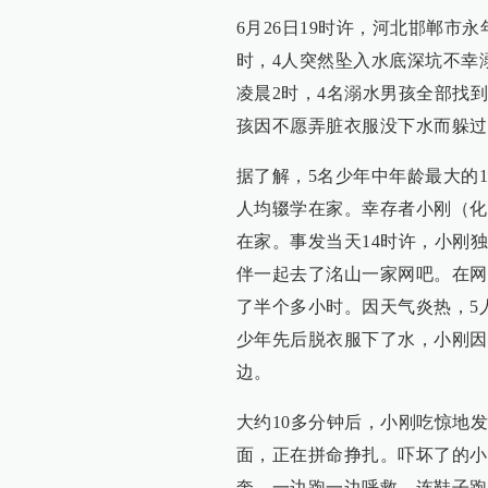
6月26日19时许，河北邯郸市
时，4人突然坠入水底深坑不幸
凌晨2时，4名溺水男孩全部找
孩因不愿弄脏衣服没下水而躲过
据了解，5名少年中年龄最大的1
人均辍学在家。幸存者小刚（化
在家。事发当天14时许，小刚
伴一起去了洺山一家网吧。在网
了半个多小时。因天气炎热，5
少年先后脱衣服下了水，小刚因
边。
大约10多分钟后，小刚吃惊地
面，正在拼命挣扎。吓坏了的小
奔，一边跑一边呼救，连鞋子跑