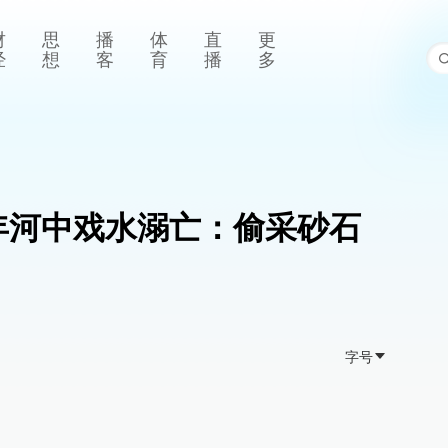
财
思
播
体
直
更
经
想
客
育
播
多
年河中戏水溺亡：偷采砂石
字号