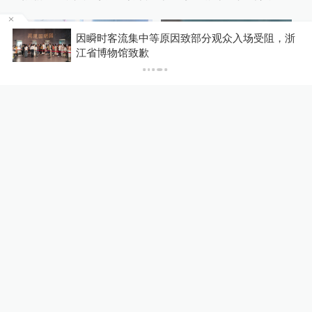
党员”称号
因瞬时客流集中等原因致部分观众入场受阻，浙
江省博物馆致歉
00:30
00:36
2小时前
3小时前
医院收费员飞身翻出服务
伤亡事件激增，美国纽约
台急救癫痫青年，三人分
市取缔违法电动自行车
工协作抢回一命
02:01
00:35
3小时前
48分钟前
女子利用平台漏洞0元薅
“床头放菜刀壮胆的女
3000多台电器，警方：
孩”考上师范大学，8年前
已依法采取刑事强制措施
老师温暖的一句话改写了
她的人生