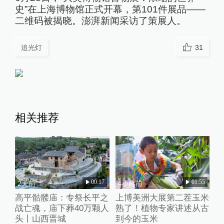
史”在上海博物馆正式开幕，第101件展品——
二维码被揭晓。澎湃新闻采访了策展人。
追光灯
31
相关推荐
00:17
01:55
2天前
4小时前
高平骷髅庙：专祭长平之
上博美洲大展第二茬玉米
战亡魂，庙下葬40万颗人
熟了！植物专家讲述从古
头丨山西晋城
到今的玉米