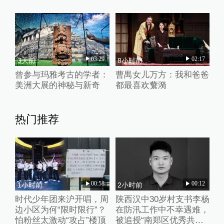
03:29
02:17
3天前
8小时前
曾参与玛雅考古的学者：
曹禺女儿万方：我和爸爸
美洲大展的神秘与新奇
都最喜欢蘩漪
热门推荐
00:58
00:12
1小时前
2小时前
时代少年团来沪开唱，周
陕西汉中30岁村支书李杨
边小区为何“限时限行”？
在防汛工作中不幸遇难，
怕粉丝太激动“攻占”楼顶
被追授“南郑区优秀共产