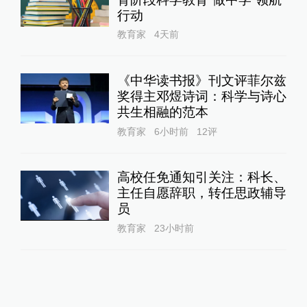
行动
教育家
4天前
《中华读书报》刊文评菲尔兹
奖得主邓煜诗词：科学与诗心
共生相融的范本
教育家
6小时前
12
评
高校任免通知引关注：科长、
主任自愿辞职，转任思政辅导
员
教育家
23小时前