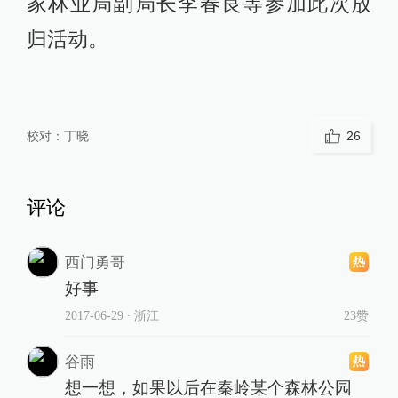
家林业局副局长李春良等参加此次放
归活动。
校对：
丁晓
26
评论
西门勇哥
好事
2017-06-29
∙ 浙江
23赞
谷雨
想一想，如果以后在秦岭某个森林公园