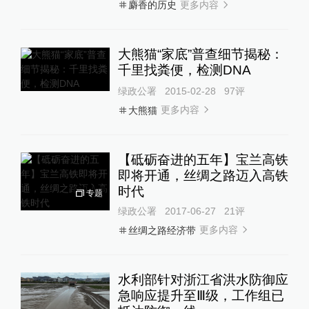
更多内容
麝香的历史
大熊猫“家底”普查细节揭秘：
千里找粪便，检测DNA
绿政公署
2015-02-28
97
评
更多内容
大熊猫
【砥砺奋进的五年】宝兰高铁
即将开通，丝绸之路迈入高铁
时代
专题
绿政公署
2017-06-27
21
评
更多内容
丝绸之路经济带
水利部针对浙江省洪水防御应
急响应提升至Ⅲ级，工作组已