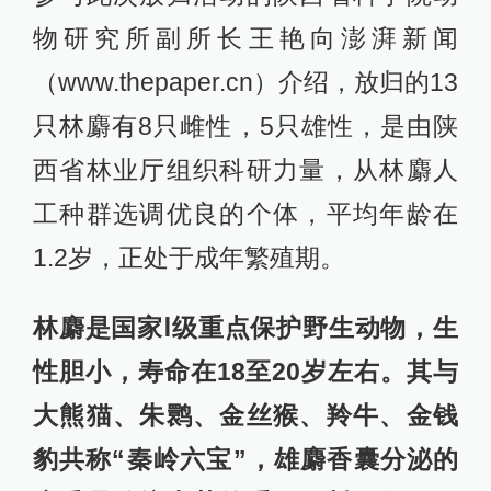
物研究所副所长王艳向澎湃新闻
（www.thepaper.cn）介绍，放归的13
只林麝有8只雌性，5只雄性，是由陕
西省林业厅组织科研力量，从林麝人
工种群选调优良的个体，平均年龄在
1.2岁，正处于成年繁殖期。
林麝是国家Ⅰ级重点保护野生动物，生
性胆小，寿命在18至20岁左右。其与
大熊猫、朱鹮、金丝猴、羚牛、金钱
豹共称“秦岭六宝”，雄麝香囊分泌的