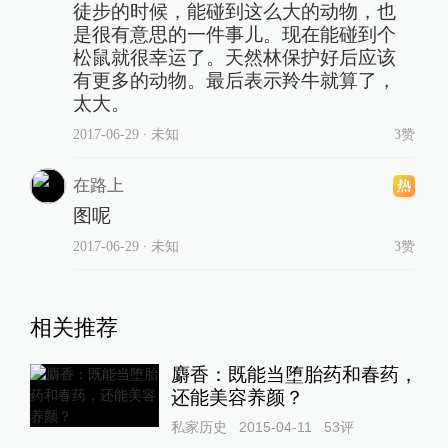
徒步的时候，能碰到这么大的动物，也
是很有意思的一件事儿。现在能碰到个
松鼠就很幸运了。天然林保护好后应该
有更多的动物。最后表示羚牛就算了，
太大。
2017-06-29
∙ 未知
3赞
在路上
图呢
2017-06-29
∙ 未知
3赞
相关推荐
麝香：既能当堕胎药和春药，
还能美容养颜？
私家历史
2015-04-11
53
评