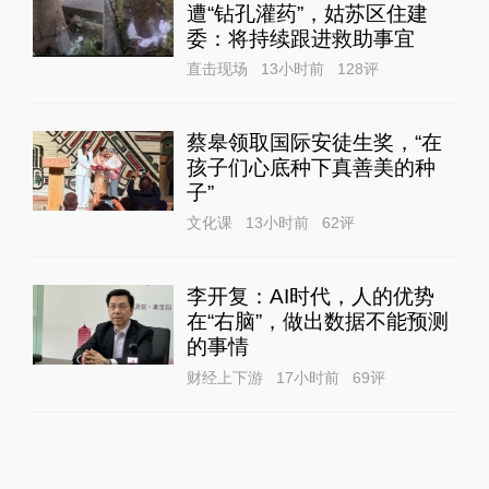
遭“钻孔灌药”，姑苏区住建
委：将持续跟进救助事宜
直击现场
13小时前
128
评
蔡皋领取国际安徒生奖，“在
孩子们心底种下真善美的种
子”
文化课
13小时前
62
评
李开复：AI时代，人的优势
在“右脑”，做出数据不能预测
的事情
财经上下游
17小时前
69
评