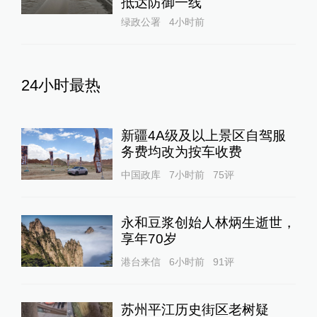
抵达防御一线
绿政公署
4小时前
24小时最热
新疆4A级及以上景区自驾服
务费均改为按车收费
中国政库
7小时前
75
评
永和豆浆创始人林炳生逝世，
享年70岁
港台来信
6小时前
91
评
苏州平江历史街区老树疑