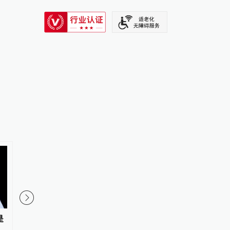
SIXTH TONE
是
国防部：中国军队坚决反制任何
日本射程上千公里空射