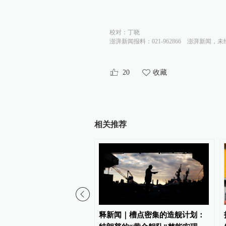
校对：
丁晓
澎湃新闻报料：021-962866
澎湃新闻，未
20
收藏
相关推荐
程上千公里空射导弹首次
释新闻｜槽点密集的造舰计划：