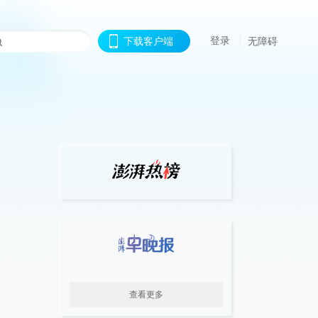
登录
下载客户端
无障碍
查看更多