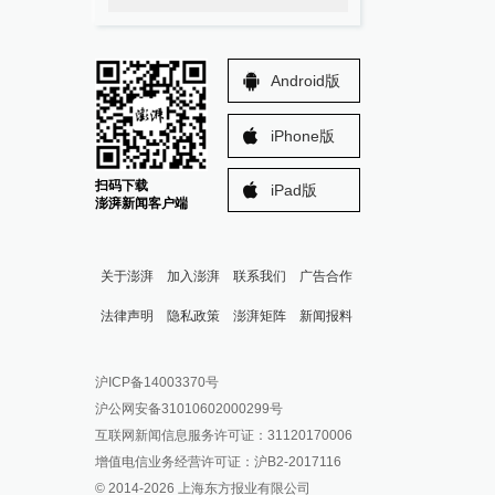
Android版
iPhone版
扫码下载
iPad版
澎湃新闻客户端
关于澎湃
加入澎湃
联系我们
广告合作
法律声明
隐私政策
澎湃矩阵
新闻报料
报料热线: 021-962866
澎湃新闻微博
沪ICP备14003370号
报料邮箱: news@thepaper.cn
澎湃新闻公众号
沪公网安备31010602000299号
澎湃新闻抖音号
互联网新闻信息服务许可证：31120170006
派生万物开放平台
增值电信业务经营许可证：沪B2-2017116
© 2014-
2026
上海东方报业有限公司
IP SHANGHAI