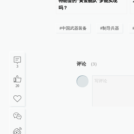
欲进一步提升远程打击力
特朗普的“黄金舰队”梦能实现
吗？
#
中国武器装备
#
制导兵器
评论
（
3
）
3
20