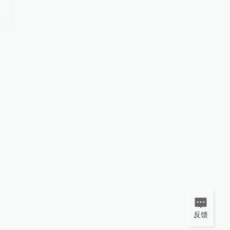
闹海挑衅图谋
露面，欲进一步提升远
反馈