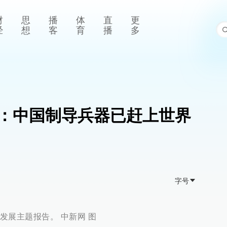
财
思
播
体
直
更
经
想
客
育
播
多
：中国制导兵器已赶上世界
字号
发展主题报告。 中新网 图