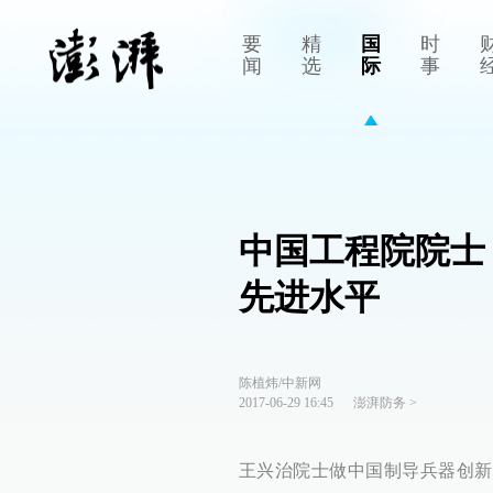
要
精
国
时
闻
选
际
事
中国工程院院士
先进水平
陈植炜/中新网
2017-06-29 16:45
澎湃防务
>
王兴治院士做中国制导兵器创新