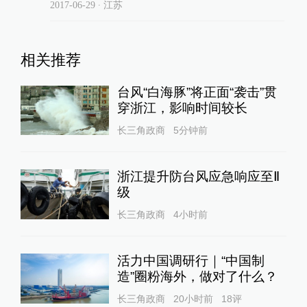
2017-06-29
∙ 江苏
相关推荐
台风“白海豚”将正面“袭击”贯
穿浙江，影响时间较长
长三角政商
5分钟前
浙江提升防台风应急响应至Ⅱ
级
长三角政商
4小时前
活力中国调研行｜“中国制
造”圈粉海外，做对了什么？
长三角政商
20小时前
18
评