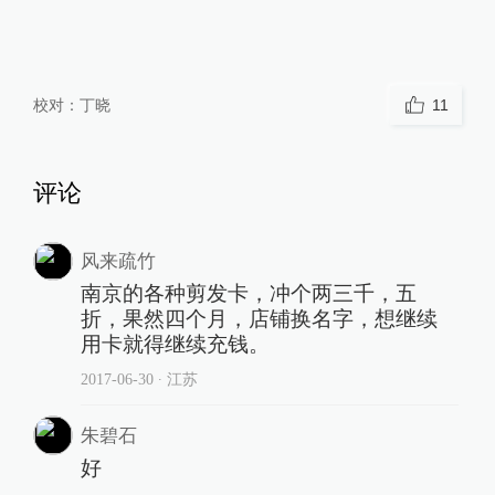
校对：
丁晓
11
评论
风来疏竹
南京的各种剪发卡，冲个两三千，五
折，果然四个月，店铺换名字，想继续
用卡就得继续充钱。
2017-06-30
∙ 江苏
朱碧石
好