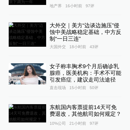
地产界
16小时前
97
评
大外交｜美方“边谈边施压”侵
蚀中美战略稳定基础，中方反
制“一日三连”
大国外交
18小时前
43
评
女子称丰胸术9个月后确诊乳
腺癌，医美机构：手术不可能
引发癌症，建议走司法途径
直击现场
15小时前
50
评
东航国内客票提前14天可免
费退改，其他航司如何规定？
10%公司
21小时前
97
评