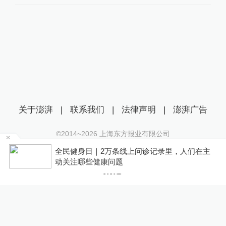
关于澎湃
|
联系我们
|
法律声明
|
澎湃广告
©2014~
2026
上海东方报业有限公司
沪ICP证：沪B2-20170116 | 沪ICP备14003370号
在
全民健身日｜2万条线上问诊记录里，人们在主
互联网新闻信息服务许可证：31120170006
动关注哪些健康问题
沪公网安备 31010602000299号