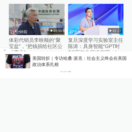
01:53
01:22
21分钟前
27分钟前
体彩代销员李映顺的“聚
复旦深度学习实验室主任
宝盆”，“把钱捐给社区公
陈涛：具身智能“GPT时
益事业”
刻”两年内很难实现，“卷
来
美国转折｜专访哈桑·派克：社会主义终会在美国
数据”、“卷强化学习”都只
元素
政治体系扎根
是外围的修修补补
01:17
01:26
27分钟前
31分钟前
复旦深度学习实验室主任
96岁“敦煌少女”常沙娜记
陈涛：具身模型当前的卡
忆渐渐衰退，未忘“我是
点是“太依赖数据，且缺
敦煌人”
乏失败的数据”