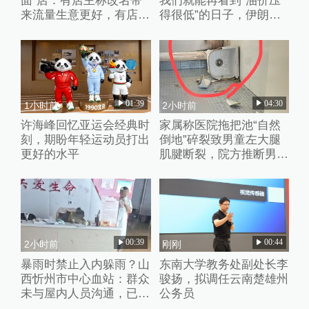
面”店：有店主称改名带
我们就能再看到“油价压
来流量生意更好，有店家
得很低”的日子，伊朗撑
未换店招“兰州”“青海”元
不了多久
素并存
01:39
04:30
1小时前
2小时前
许海峰回忆亚运会经典时
家属称医院拖把池“自然
刻，期盼年轻运动员打出
倒地”碎裂致男童左大腿
更好的水平
肌腱断裂，院方推断男童
系踩踏池子后重心失衡滑
倒
00:39
00:44
2小时前
刚刚
暴雨时禁止入内躲雨？山
东南大学教务处副处长李
西忻州市中心血站：群众
骏扬，拟调任云南楚雄州
未与屋内人员沟通，已批
公务员
评教育工作人员