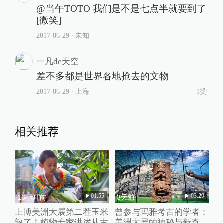
@当午TOTO 我们是不是七点半就要到了
[微笑]
2017-06-29
∙ 未知
一凡de天空
差不多都是世界各地抢去的文物
2017-06-29
∙ 上海
1赞
相关推荐
01:55
03:29
16小时前
3天前
上博美洲大展第二茬玉米
曾参与玛雅考古的学者：
熟了！植物专家讲述从古
美洲大展的神秘与新奇