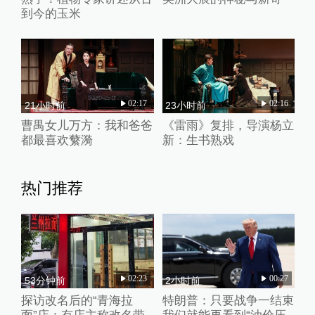
到今的玉米
02:17
02:16
21小时前
23小时前
曹禺女儿万方：我和爸爸
《雷雨》复排，导演杨立
都最喜欢蘩漪
新：生书熟戏
热门推荐
02:23
00:27
53分钟前
2小时前
探访改名后的“青海拉
特朗普：只要战争一结束