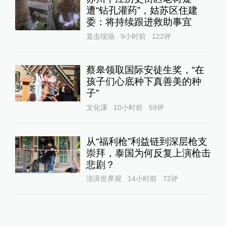
遭“钻孔灌药”，姑苏区住建
委：将持续跟进救助事宜
直击现场
9小时前
122
评
蔡皋领取国际安徒生奖，“在
孩子们心底种下真善美的种
子”
文化课
10小时前
59
评
从“福利枪”利益链到深层枪支
崇拜，泰国为何反复上演枪击
悲剧？
澎湃世界观
14小时前
72
评