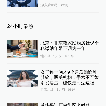
澎湃质量观
3天前
24小时最热
北京：非京籍家庭购房社保个
税缴纳年限下调为一年
地产界
1天前
103
评
女子称丰胸术9个月后确诊乳
腺癌，医美机构：手术不可能
引发癌症，建议走司法途径
直击现场
1天前
59
评
苏州平江历史街区老树疑