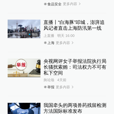
更多内容
食品安全
直播丨“白海豚”叩城，澎湃追
风记者直击上海防汛第一线
预告
上直播
明天 16:00
更多内容
上海
央视网评女子举报法院执行局
长骚扰索贿：司法权力不可有
私下空间
舆论场
4天前
更多内容
举报
我国牵头的两项兽药残留检测
方法国际标准发布