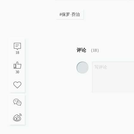
#
保罗·乔治
评论
（
18
）
18
30