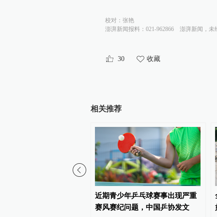
校对：
张艳
澎湃新闻报料：021-962866
澎湃新闻，未
30
收藏
相关推荐
称因凡蒂诺道歉“改变不了
近期青少年乒乓球赛事出现严重
”，将继续抵制世界杯
赛风赛纪问题，中国乒协发文