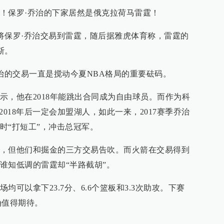
！保罗·乔治的下家居然是俄克拉荷马雷霆！
已将保罗·乔治交易到雷霆，随后据雅虎体育称，雷霆的
斯。
乔治的交易一直是搅动今夏NBA格局的重要砝码。
示，他在2018年能跳出合同成为自由球员。而作为科
2018年后一定会加盟湖人，如此一来，2017赛季乔治
时“打短工”，冲击总冠军。
，但他们和掘金的三方交易告吹。而火箭在交易得到
谁知低调的雷霆却“半路截胡”。
可以拿下23.7分、6.6个篮板和3.3次助攻。下赛
确值得期待。