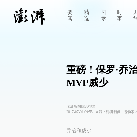
要
精
国
时
闻
选
际
事
重磅！保罗·乔
MVP威少
澎湃新闻综合报道
2017-07-01 09:55
来源：
澎湃新闻
∙
运动家
乔治和威少。