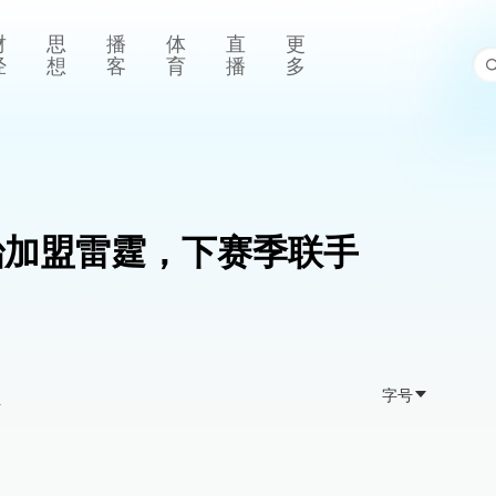
财
思
播
体
直
更
经
想
客
育
播
多
治加盟雷霆，下赛季联手
字号
>