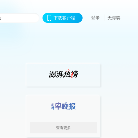
登录
下载客户端
无障碍
查看更多