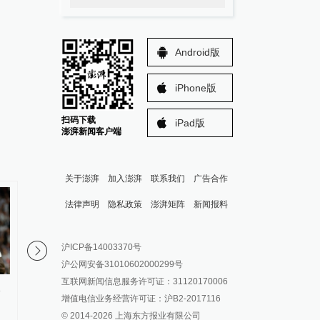
Android版
iPhone版
扫码下载
iPad版
澎湃新闻客户端
关于澎湃
加入澎湃
联系我们
广告合作
法律声明
隐私政策
澎湃矩阵
新闻报料
报料热线: 021-962866
澎湃新闻微博
沪ICP备14003370号
报料邮箱: news@thepaper.cn
澎湃新闻公众号
沪公网安备31010602000299号
澎湃新闻抖音号
互联网新闻信息服务许可证：31120170006
，
U17国足三连胜晋级明日之星半
欧足联称因凡蒂诺道歉
派生万物开放平台
增值电信业务经营许可证：沪B2-2017116
决赛，定位球成最大亮点
任何事”，将继续抵制
© 2014-
2026
上海东方报业有限公司
IP SHANGHAI