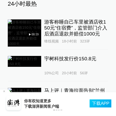
24小时最热
游客称睡自己车里被酒店收1
50元“住宿费”，监管部门介入
后酒店退款并赔偿1000元
00:19
锋线视频
18小时前
323
评
宇树科技发行价150.8元
10%公司
20小时前
56
评
马上评｜青海拉面告别“兰州
拉面”，借来的IP终要还
合
你有权知道更多
下载APP
澎湃评论
23小时前
53
评
下载澎湃新闻客户端