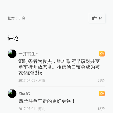
校对：
丁晓
14
评论
一芥书生~
识时务者为俊杰，地方政府早该对共享
单车持开放态度。相信汤口镇会成为被
效仿的楷模。
2017-07-01
∙ 河南
21赞
ZhaJG
愿摩拜单车走的更好更远！
2017-07-01
∙ 河北
13赞