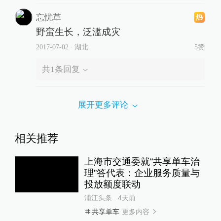
忘忧草
野蛮生长，泛滥成灾
2017-07-02
∙ 湖北
5赞
共
1
条回复
展开更多评论
相关推荐
上海市交通委就“共享单车治
理”答代表：企业服务质量与
投放额度联动
浦江头条
4天前
更多内容
共享单车