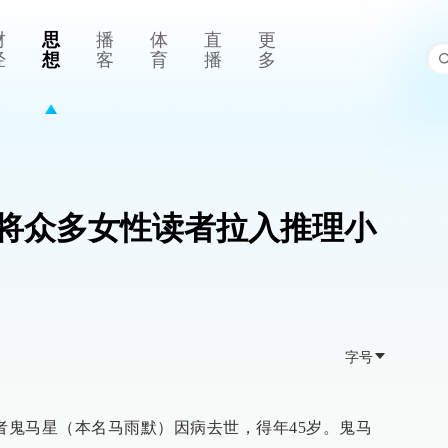
财
思
播
体
直
更
经
想
客
育
播
多
将众多女性读者拉入推理小
字号
作者鬼马星（本名马雨默）因病去世，得年45岁。鬼马