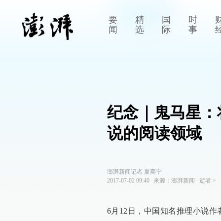
要
精
国
时
闻
选
际
事
纪念｜鬼马星：
说的阅读领域
澎湃新闻记者 夏奕宁
2017-07-02 09:40
来源：
澎湃新闻
∙
逝者
>
6月12日，中国知名推理小说