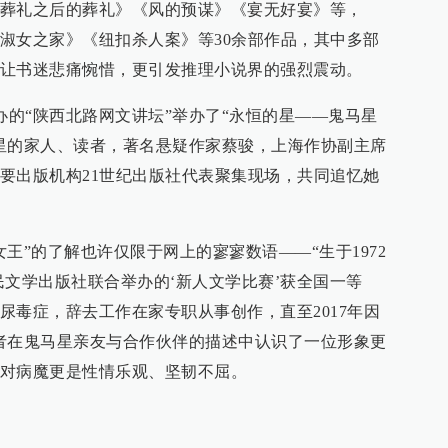
葬礼之后的葬礼》《风的预谋》《宴无好宴》等，
淑女之家》《纽扣杀人案》等30余部作品，其中多部
让书迷悲痛惋惜，更引发推理小说界的强烈震动。
办的“陕西北路网文讲坛”举办了“永恒的星——鬼马星
星的家人、读者，著名悬疑作家蔡骏，上海作协副主席
要出版机构21世纪出版社代表聚集现场，共同追忆她
王”的了解也许仅限于网上的寥寥数语——“生于1972
人民文学出版社联合举办的‘新人文学比赛’获全国一等
尿毒症，辞去工作在家专职从事创作，直至2017年因
者在鬼马星亲友与合作伙伴的描述中认识了一位形象更
对病魔更是性情乐观、坚韧不屈。