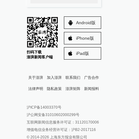
Android版
iPhone版
扫码下载
iPad版
澎湃新闻客户端
关于澎湃
加入澎湃
联系我们
广告合作
法律声明
隐私政策
澎湃矩阵
新闻报料
报料热线: 021-962866
澎湃新闻微博
沪ICP备14003370号
报料邮箱: news@thepaper.cn
澎湃新闻公众号
沪公网安备31010602000299号
澎湃新闻抖音号
互联网新闻信息服务许可证：31120170006
派生万物开放平台
增值电信业务经营许可证：沪B2-2017116
© 2014-
2026
上海东方报业有限公司
IP SHANGHAI