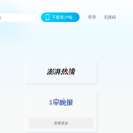
登录
下载客户端
无障碍
查看更多