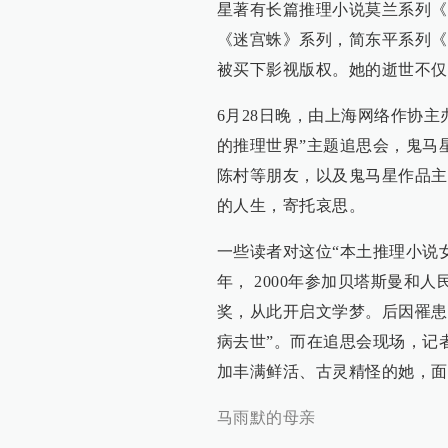
星著有长篇推理小说莫兰系列《
《迷宫蛛》系列，简东平系列《
被买下影视版权。她的逝世不仅
6月28日晚，由上海网络作协主
的推理世界”主题追思会，鬼马
陈村等朋友，以及鬼马星作品主
的人生，寄托哀思。
一些读者对这位“本土推理小说女
年， 2000年参加贝塔斯曼和
奖，从此开启文学梦。后因罹患
病去世”。而在追思会现场，记
加丰满鲜活、古灵精怪的她，面
马雨默的母亲