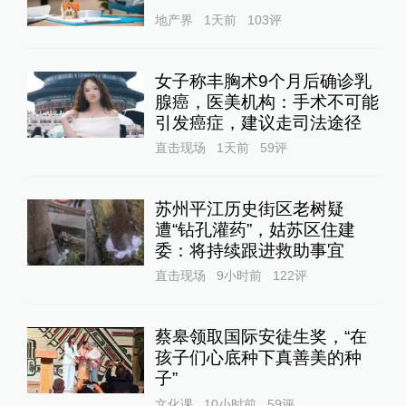
地产界
1天前
103
评
女子称丰胸术9个月后确诊乳
腺癌，医美机构：手术不可能
引发癌症，建议走司法途径
直击现场
1天前
59
评
苏州平江历史街区老树疑
遭“钻孔灌药”，姑苏区住建
委：将持续跟进救助事宜
直击现场
9小时前
122
评
蔡皋领取国际安徒生奖，“在
孩子们心底种下真善美的种
子”
文化课
10小时前
59
评