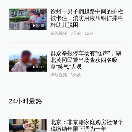
徐州一男子翻越路中间的护栏
被卡住，消防用液压钳扩撑栏
杆助其脱困
00:10
锋线视频
3天前
12
评
群众举报停车场有“怪声”，湖
北黄冈民警当场查获四名吸
食“笑气”人员
00:17
锋线视频
3天前
24小时最热
北京：非京籍家庭购房社保个
税缴纳年限下调为一年