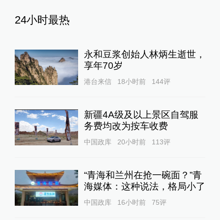
24小时最热
永和豆浆创始人林炳生逝世，
享年70岁
港台来信
18小时前
144
评
新疆4A级及以上景区自驾服
务费均改为按车收费
中国政库
20小时前
113
评
“青海和兰州在抢一碗面？”青
海媒体：这种说法，格局小了
中国政库
16小时前
75
评