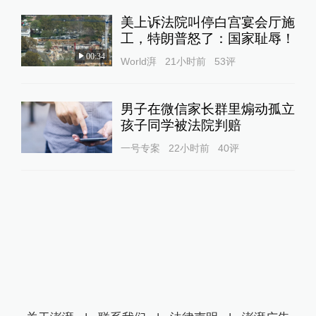
美上诉法院叫停白宫宴会厅施
工，特朗普怒了：国家耻辱！
00:34
World湃
21小时前
53
评
男子在微信家长群里煽动孤立
孩子同学被法院判赔
一号专案
22小时前
40
评