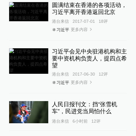
圆满结束在香港的各项活动，
习近平离开香港返回北京
港台来信
2017-07-01
18
评
更多内容
习近平
习近平会见中央驻港机构和主
要中资机构负责人，提四点希
望
港台来信
2017-06-30
12
评
更多内容
习近平
人民日报刊文：挡“张雪机
车”，民进党当局怕什么
港台来信
6小时前
12
评