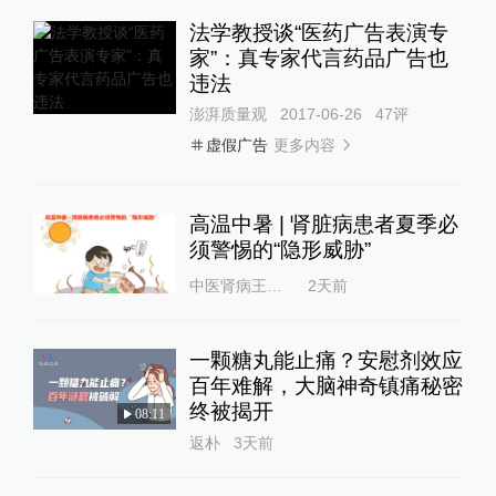
法学教授谈“医药广告表演专
家”：真专家代言药品广告也
违法
澎湃质量观
2017-06-26
47
评
更多内容
虚假广告
高温中暑 | 肾脏病患者夏季必
须警惕的“隐形威胁”
中医肾病王云满
2天前
一颗糖丸能止痛？安慰剂效应
百年难解，大脑神奇镇痛秘密
终被揭开
08:11
返朴
3天前