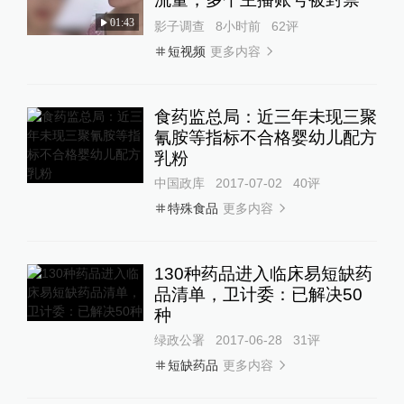
01:43
影子调查
8小时前
62
评
更多内容
短视频
食药监总局：近三年未现三聚
氰胺等指标不合格婴幼儿配方
乳粉
中国政库
2017-07-02
40
评
更多内容
特殊食品
130种药品进入临床易短缺药
品清单，卫计委：已解决50
种
绿政公署
2017-06-28
31
评
更多内容
短缺药品