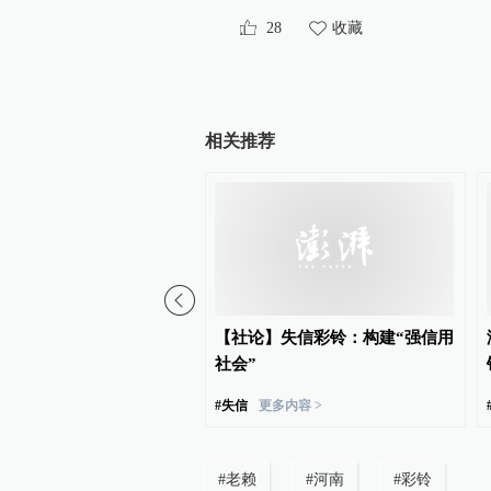
28
收藏
相关推荐
法院限制“老赖”通信，打
【社论】失信彩铃：构建“强信用
有语音提示机主失信
社会”
赖”
更多内容 >
#
失信
更多内容 >
#
老赖
#
河南
#
彩铃