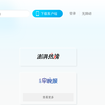
登录
下载客户端
无障碍
查看更多