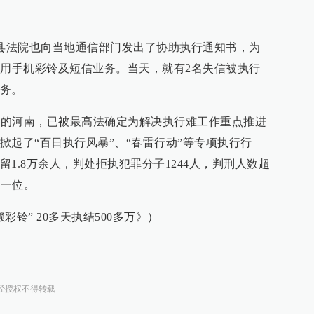
陵县法院也向当地通信部门发出了协助执行通知书，为
专用手机彩铃及短信业务。当天，就有2名失信被执行
务。
大省的河南，已被最高法确定为解决执行难工作重点推进
掀起了“百日执行风暴”、“春雷行动”等专项执行行
1.8万余人，判处拒执犯罪分子1244人，判刑人数超
第一位。
铃” 20多天执结500多万》）
经授权不得转载