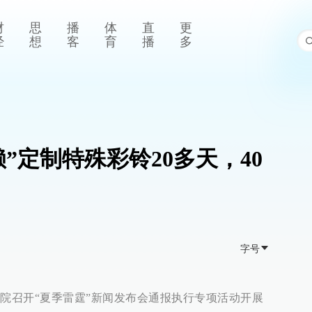
财
思
播
体
直
更
经
想
客
育
播
多
”定制特殊彩铃20多天，40
字号
法院召开“夏季雷霆”新闻发布会通报执行专项活动开展