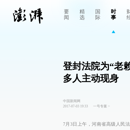
要
精
国
时
闻
选
际
事
登封法院为“老赖
多人主动现身
中国新闻网
2017-07-03 19:33
一号专案
>
7月3日上午，河南省高级人民