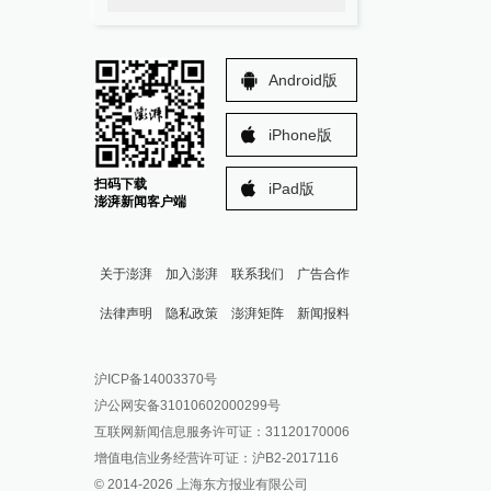
Android版
iPhone版
扫码下载
iPad版
澎湃新闻客户端
关于澎湃
加入澎湃
联系我们
广告合作
法律声明
隐私政策
澎湃矩阵
新闻报料
报料热线: 021-962866
澎湃新闻微博
沪ICP备14003370号
报料邮箱: news@thepaper.cn
澎湃新闻公众号
沪公网安备31010602000299号
澎湃新闻抖音号
互联网新闻信息服务许可证：31120170006
派生万物开放平台
增值电信业务经营许可证：沪B2-2017116
© 2014-
2026
上海东方报业有限公司
IP SHANGHAI