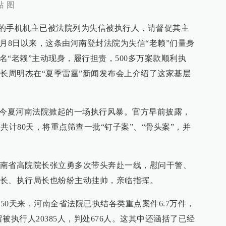
 图
拨打的手机机主已被法院列为失信被执行人，请督促其主
月8日以来，这条由河南登封法院为失信“老赖”们量身
多名“老赖”主动现身，履行担责，500多万案款顺利执
局长周明杰在“夏季雷霆”新闻发布会上介绍了这家基层
是今夏河南法院掀起的一场执行风暴。官方早前披露，
日共计80天，将重点筛查一批“钉子案”、“骨头案”，并
南省高院院长张立勇多次带头奔赴一线，慰问干警、
长、执行局长也纷纷主动挂帅，亲临指挥。
的50天来，河南全省法院已执结各类重点案件6.7万件，
留被执行人20385人，判处676人。这其中还涵括了已经