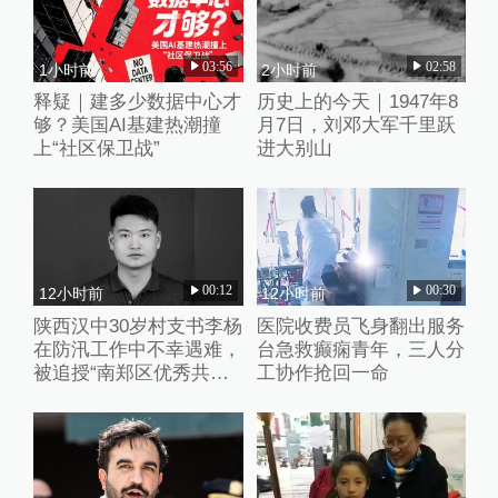
03:56
02:58
1小时前
2小时前
释疑｜建多少数据中心才
历史上的今天｜1947年8
够？美国AI基建热潮撞
月7日，刘邓大军千里跃
上“社区保卫战”
进大别山
00:12
00:30
12小时前
12小时前
陕西汉中30岁村支书李杨
医院收费员飞身翻出服务
在防汛工作中不幸遇难，
台急救癫痫青年，三人分
被追授“南郑区优秀共产
工协作抢回一命
党员”称号