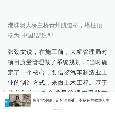
港珠澳大桥主桥青州航道桥，塔柱顶
端为“中国结”造型。
张劲文说，在施工前，大桥管理局对
项目质量管理做了系统规划，“当时确
定了一个核心，要借鉴汽车制造业工
业的制造方式，来做土木工程。基于
此我们有一整套质量管理体系的文
暮年常沙娜：记忆消逝处，不褪色的敦煌人生
件，建设过程中的大型化、工厂化、
P
标准化、装配化、信息化等都是保障