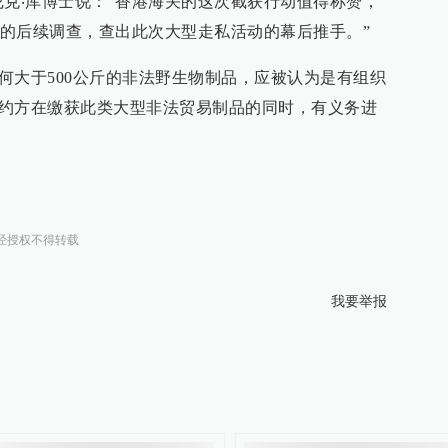
雅尼克‧库博士说：“香港海关的这次截获行动值得称赞，
的后续调查，查出此次大型走私活动的幕后推手。”
任何大于500公斤的非法野生物制品，应被认为是有组织
有缔约方在缴获此类大型非法贸易制品的同时，有义务进
经授权不得转载
我要举报