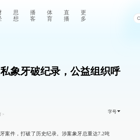
财
思
播
体
直
更
经
想
客
育
播
多
吨走私象牙破纪录，公益组织呼
字号
署
>
牙案件，打破了历史纪录。涉案象牙总重达7.2吨