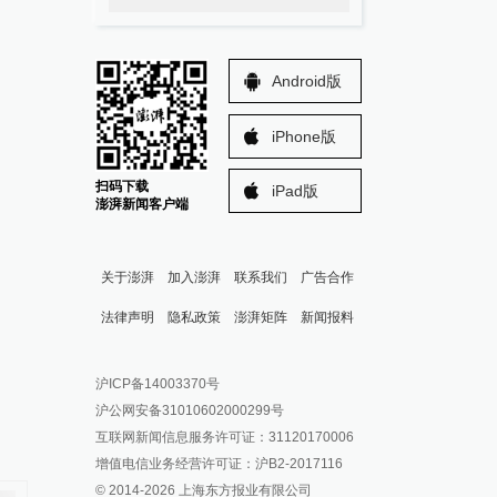
Android版
iPhone版
扫码下载
iPad版
澎湃新闻客户端
关于澎湃
加入澎湃
联系我们
广告合作
法律声明
隐私政策
澎湃矩阵
新闻报料
报料热线: 021-962866
澎湃新闻微博
沪ICP备14003370号
报料邮箱: news@thepaper.cn
澎湃新闻公众号
沪公网安备31010602000299号
澎湃新闻抖音号
互联网新闻信息服务许可证：31120170006
派生万物开放平台
增值电信业务经营许可证：沪B2-2017116
© 2014-
2026
上海东方报业有限公司
IP SHANGHAI