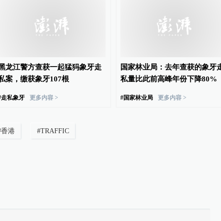
黑龙江警方查获一起猛犸象牙走
国家林业局：去年查获的象牙
私案，缴获象牙107根
私量比此前高峰年份下降80%
#
走私象牙
更多内容 >
#
国家林业局
更多内容 >
#
香港
#
TRAFFIC