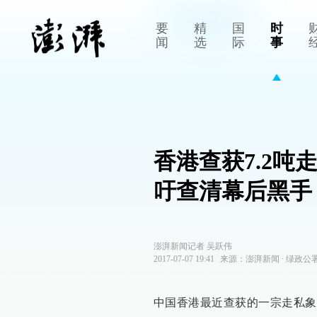
要
精
国
时
闻
选
际
事
香港查获7.2
吁查清幕后黑手
澎湃新闻记者 吴跃伟
2017-07-07 19:41
来源：
澎湃新闻
∙
绿政公
中国香港最近查获的一宗走私象