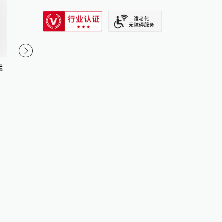
SIXTH TONE
走
国家食药监总局官员尹红章一家
游客从非洲带价值百万
三口均获刑：数家疫苗企业行贿
品回国，被查后获刑5
#
反腐败斗争
更多内容 >
#
象牙
更多内容 >