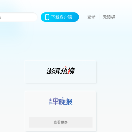
登录
下载客户端
无障碍
查看更多