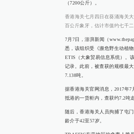
（7200公斤）。
香港海关七月四日在葵涌海关大
百公斤象牙，估计市值约七千二
7月7日，澎湃新闻（www.thep
悉，该组织受《濒危野生动植物
ETIS（大象贸易信息系统）。
记录。此前，被查获的规模最大
7.138吨。
据香港海关官网消息，2017年
抵港的一货柜内，查获约7.2吨
随后，香港海关人员拘捕了屯门
龄介于42至57岁。