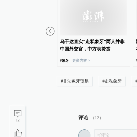
非洲带价值百万象牙纪念
乌干达查实“走私象牙”两人并非
，被查后获刑5年
中国外交官，中方表赞赏
多内容 >
#
象牙
更多内容 >
#
非法象牙贸易
#
走私象牙
评论
（
12
）
12