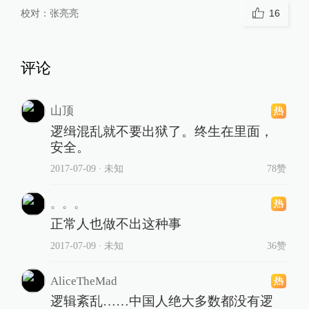
校对：
张亮亮
16
评论
山顶
逻缉混乱就不要出狱了。终生在里面，
安全。
2017-07-09
∙ 未知
78赞
。。。
正常人也做不出这种事
2017-07-09
∙ 未知
36赞
AliceTheMad
逻辑紊乱……中国人绝大多数都没有逻