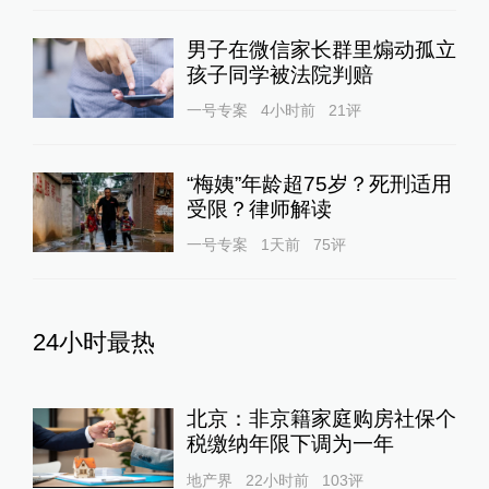
男子在微信家长群里煽动孤立
孩子同学被法院判赔
一号专案
4小时前
21
评
“梅姨”年龄超75岁？死刑适用
受限？律师解读
一号专案
1天前
75
评
24小时最热
北京：非京籍家庭购房社保个
税缴纳年限下调为一年
地产界
22小时前
103
评