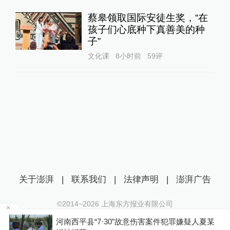
蔡皋领取国际安徒生奖，“在
孩子们心底种下真善美的种
子”
文化课
8小时前
59
评
关于澎湃
|
联系我们
|
法律声明
|
澎湃广告
©2014~
2026
上海东方报业有限公司
沪ICP证：沪B2-20170116 | 沪ICP备14003370号
嫌疑人夏某
伊朗媒体发布伊朗最高领袖视频