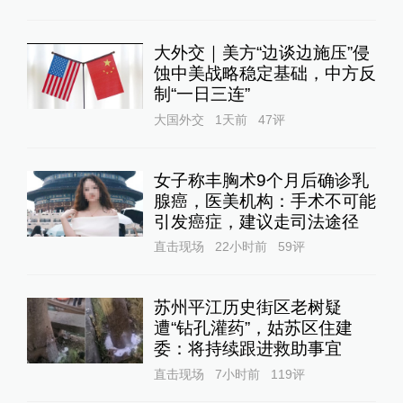
大外交｜美方“边谈边施压”侵
蚀中美战略稳定基础，中方反
制“一日三连”
大国外交
1天前
47
评
女子称丰胸术9个月后确诊乳
腺癌，医美机构：手术不可能
引发癌症，建议走司法途径
直击现场
22小时前
59
评
苏州平江历史街区老树疑
遭“钻孔灌药”，姑苏区住建
委：将持续跟进救助事宜
直击现场
7小时前
119
评