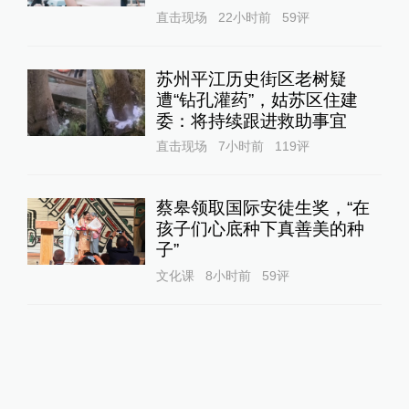
直击现场
22小时前
59
评
苏州平江历史街区老树疑
遭“钻孔灌药”，姑苏区住建
委：将持续跟进救助事宜
直击现场
7小时前
119
评
蔡皋领取国际安徒生奖，“在
孩子们心底种下真善美的种
子”
文化课
8小时前
59
评