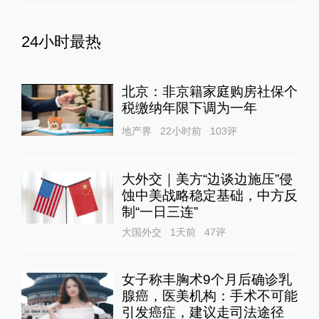
24小时最热
北京：非京籍家庭购房社保个
税缴纳年限下调为一年
地产界
22小时前
103
评
大外交｜美方“边谈边施压”侵
蚀中美战略稳定基础，中方反
制“一日三连”
大国外交
1天前
47
评
女子称丰胸术9个月后确诊乳
腺癌，医美机构：手术不可能
引发癌症，建议走司法途径