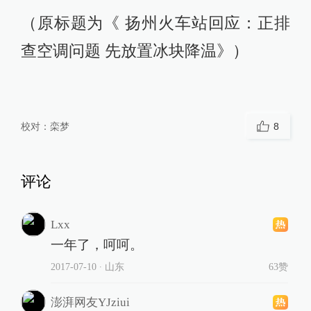
（原标题为《 扬州火车站回应：正排
查空调问题 先放置冰块降温》）
校对：
栾梦
8
评论
Lxx
一年了，呵呵。
2017-07-10
∙ 山东
63赞
澎湃网友YJziui