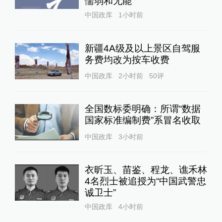
懦弱和无能
中国政库
1小时前
新疆4A级及以上景区自驾服
务费均改为按车收费
中国政库
2小时前
50
评
全国数标委明确：所谓“数据
国家标准编制费”系冒名收取
中国政库
3小时前
衣昕玉、苗鉴、程龙、谯禾林
4名烈士被追授为“中国武警忠
诚卫士”
中国政库
4小时前