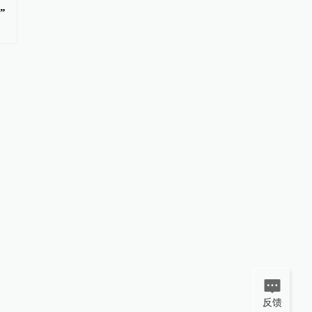
”
因瞬时客流集中等原因致部分观
世界给“__在中国”填新
众入场受阻，浙江省博物馆致歉
反馈