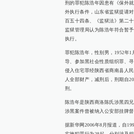
刑的罪犯陈浩年因患有《保外就
外执行条件，山东省监狱提请对
百五十四条、《监狱法》第二十
监狱管理局认为陈浩年符合暂予监
执行。
罪犯陈浩年，性别男，1952年
导、参加黑社会性质组织罪、寻
侵入住宅罪经陕西省商南县人民法
人全部财产，减刑后，刑期自200
刑。
陈浩年是陕西商洛陈氏涉黑四兄
涉黑案件曾被纳入公安部挂牌督
据新华网2006年8月报道，自
实施犯罪行为28起，分别涉及