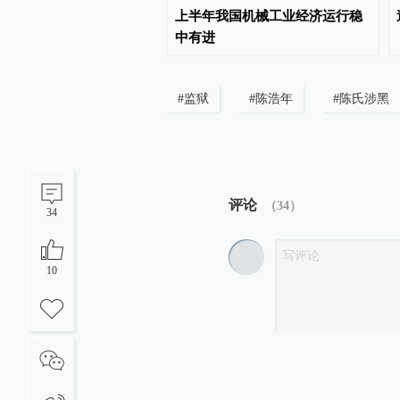
__在中国”填新词
上半年我国机械工业经济运行稳
中有进
#
监狱
#
陈浩年
#
陈氏涉黑
评论
（
34
）
34
10