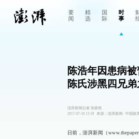
要
精
国
时
闻
选
际
事
陈浩年因患病被
陈氏涉黑四兄弟
澎湃新闻记者 张家然
2017-07-10 13:18
来源：
澎湃新闻
∙
中国政
日前，澎湃新闻（www.thep