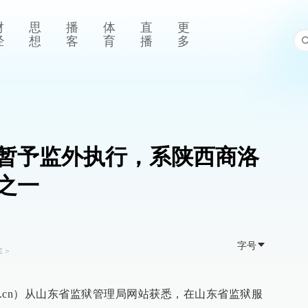
财
思
播
体
直
更
经
想
客
育
播
多
暂予监外执行，系陕西商洛
之一
字号
库
>
aper.cn）从山东省监狱管理局网站获悉，在山东省监狱服