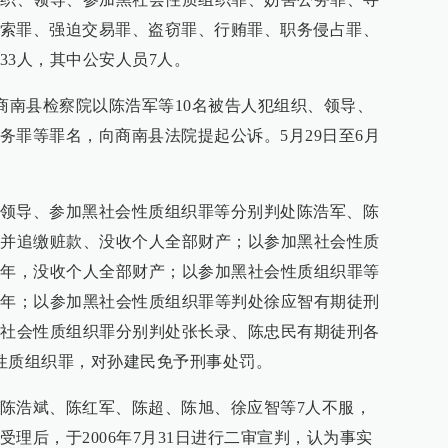
索罪、强迫交易罪、盗窃罪、行贿罪、职务侵占罪、
33人，其中公安人员7人。
洛市商南县检察院以陈浩军等10名被告人犯组织、领导、
务罪等罪名，向商南县法院提起公诉。5月29日至6月
领导、参加黑社会性质组织罪等分别判处陈浩军、陈
，并追缴赃款、没收个人全部财产；以参加黑社会性质
2年，没收个人全部财产；以参加黑社会性质组织罪等
7年；以参加黑社会性质组织罪等判处徐应智有期徒刑
黑社会性质组织罪分别判处张长录、陈忠民有期徒刑各
性质组织罪，对孙建民免予刑事处罚。
陈浩斌、陈红军、陈超、陈旭、徐应智等7人不服，
理后，于2006年7月31日进行二审宣判，认为事实