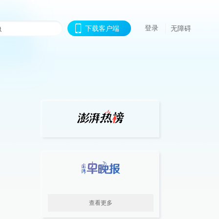
登录
下载客户端
无障碍
查看更多