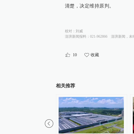
清楚，决定维持原判。
校对：
刘威
澎湃新闻报料：021-962866
澎湃新闻，未
10
收藏
相关推荐