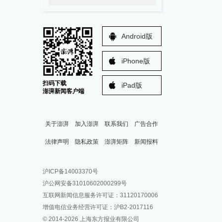
Android版
iPhone版
扫码下载
iPad版
澎湃新闻客户端
关于澎湃
加入澎湃
联系我们
广告合作
法律声明
隐私政策
澎湃矩阵
新闻报料
报料热线: 021-962866
澎湃新闻微博
沪ICP备14003370号
报料邮箱: news@thepaper.cn
澎湃新闻公众号
沪公网安备31010602000299号
澎湃新闻抖音号
互联网新闻信息服务许可证：31120170006
派生万物开放平台
增值电信业务经营许可证：沪B2-2017116
© 2014-
2026
上海东方报业有限公司
IP SHANGHAI