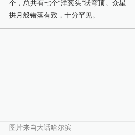
个，总共有七个“洋葱头”状穹顶。众星
拱月般错落有致，十分罕见。
图片来自大话哈尔滨