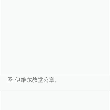
圣·伊维尔教堂公章。