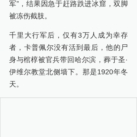
军”，结果因急于赶路跌进冰窟，双脚
被冻伤截肢。
千里大行军后，仅有3万人成为幸存
者，卡普佩尔没有活到最后，他的尸
身与棺椁被官兵带回哈尔滨，葬于圣·
伊维尔教堂北侧墙下。那是1920年冬
天。