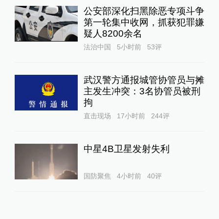
公安部深化扫黑除恶专项斗争
第一轮集中收网，抓获犯罪嫌
疑人8200余名
法治中国
5小时前
53
评
武汉警方通报城管协管员与摊
主发生冲突：3名协管员被刑
拘
直击现场
17小时前
244
评
中星4B卫星发射失利
国防聚焦
4小时前
40
评