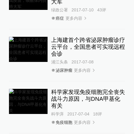
大军
绿政公署
2017-07-10
43
评
更多内容
癌症
上海建首个跨省泌尿肿瘤诊疗
云平台，全国患者可实现远程
会诊
浦江头条
2017-07-08
更多内容
泌尿肿瘤
科学家发现免疫细胞完全丧失
战斗力原因，与DNA甲基化
有关
科学湃
2017-07-04
18
评
更多内容
免疫细胞