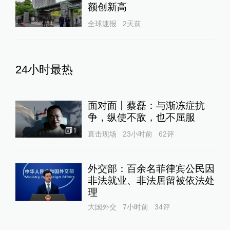
额创新高
全球速报
2天前
24小时最热
面对面丨蔡磊：与渐冻症抗
争，纵使不敌，也不屈服
1
直击现场
23小时前
62
评
外交部：百余名菲律宾公民因
非法就业、非法居留被依法处
理
大国外交
7小时前
34
评