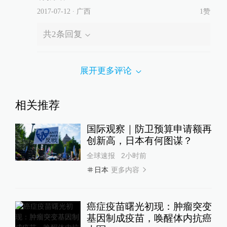
2017-07-12
∙ 广西
1赞
共
2
条回复
展开更多评论
相关推荐
国际观察｜防卫预算申请额再
创新高，日本有何图谋？
全球速报
2小时前
更多内容
日本
癌症疫苗曙光初现：肿瘤突变
基因制成疫苗，唤醒体内抗癌