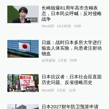
长崎核爆81周年高市含糊表
态，日本民众呼喊：反对侵略
战争
00:55
World湃
16小时前
18
评
日媒：战时日本多所大学进行
输血人体实验，向患者注射动
物血
全球速报
1天前
59
评
日本抗议者：日本社会应直面
历史问题、反省侵略历史
01:14
World湃
2天前
12
评
日本2027财年防卫预算申请