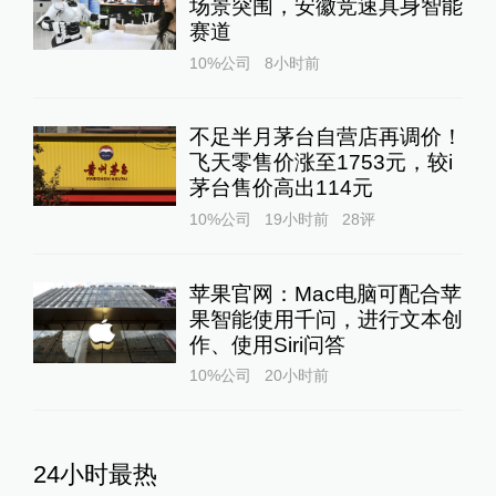
场景突围，安徽竞速具身智能
赛道
10%公司
8小时前
不足半月茅台自营店再调价！
飞天零售价涨至1753元，较i
茅台售价高出114元
10%公司
19小时前
28
评
苹果官网：Mac电脑可配合苹
果智能使用千问，进行文本创
作、使用Siri问答
10%公司
20小时前
24小时最热