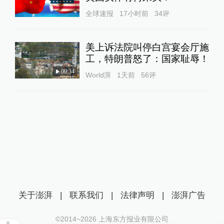
全球速报
17小时前
34
评
美上诉法院叫停白宫宴会厅施
工，特朗普怒了：国家耻辱！
00:34
World湃
1天前
56
评
关于澎湃
|
联系我们
|
法律声明
|
澎湃广告
©2014~
2026
上海东方报业有限公司