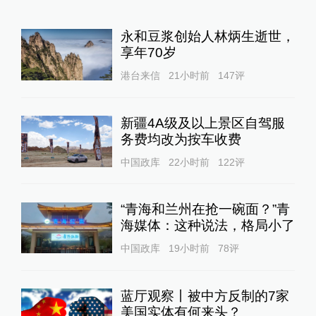
永和豆浆创始人林炳生逝世，
享年70岁
港台来信
21小时前
147
评
新疆4A级及以上景区自驾服
务费均改为按车收费
中国政库
22小时前
122
评
“青海和兰州在抢一碗面？”青
海媒体：这种说法，格局小了
中国政库
19小时前
78
评
蓝厅观察丨被中方反制的7家
美国实体有何来头？