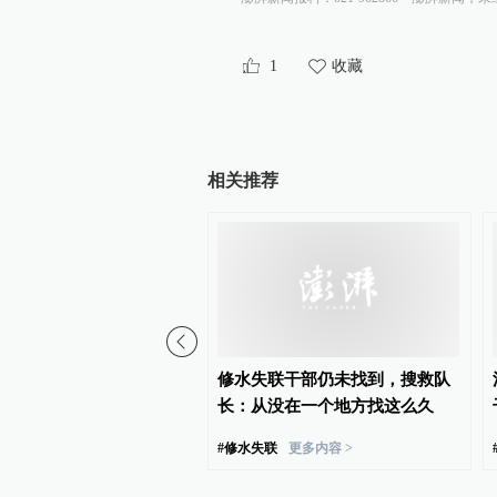
1
收藏
相关推荐
台风“白海豚”逐渐靠近浙
修水失联干部仍未找到，搜救队
 沿海多地停航停工应对防
长：从没在一个地方找这么久
#
修水失联
更多内容 >