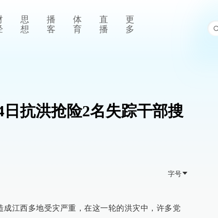
财
思
播
体
直
更
经
想
客
育
播
多
24日抗洪抢险2名失踪干部搜
字号
造成江西多地受灾严重，在这一轮的洪灾中，许多党