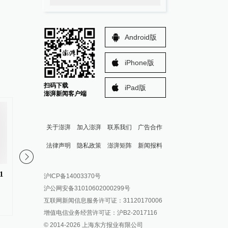
Android版
iPhone版
扫码下载
iPad版
澎湃新闻客户端
关于澎湃
加入澎湃
联系我们
广告合作
法律声明
隐私政策
澎湃矩阵
新闻报料
报料热线: 021-962866
澎湃新闻微博
1
14项黄河流域工业服务业用水定
视频丨台风“白海豚”逐
沪ICP备14003370号
报料邮箱: news@thepaper.cn
澎湃新闻公众号
额强制性国家标准8月起实施
江福建 沿海多地停航
沪公网安备31010602000299号
澎湃新闻抖音号
范
互联网新闻信息服务许可证：31120170006
派生万物开放平台
增值电信业务经营许可证：沪B2-2017116
© 2014-
2026
上海东方报业有限公司
IP SHANGHAI