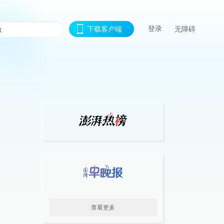
登录
下载客户端
无障碍
查看更多