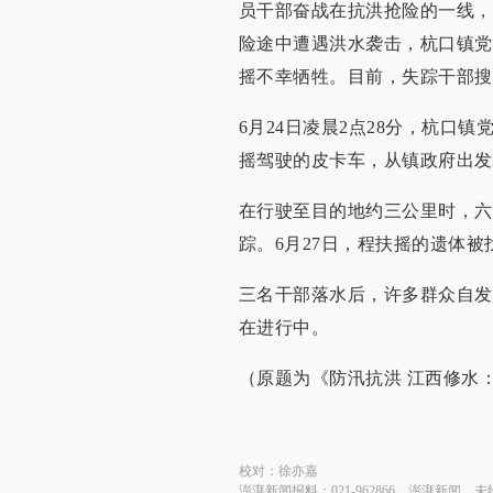
员干部奋战在抗洪抢险的一线，
险途中遭遇洪水袭击，杭口镇党
摇不幸牺牲。目前，失踪干部搜
6月24日凌晨2点28分，杭口
摇驾驶的皮卡车，从镇政府出发
在行驶至目的地约三公里时，六
踪。6月27日，程扶摇的遗体
三名干部落水后，许多群众自发
在进行中。
（原题为《防汛抗洪 江西修水
校对：
徐亦嘉
澎湃新闻报料：021-962866
澎湃新闻，未