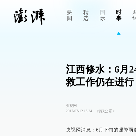
要
精
国
时
闻
选
际
事
江西修水：6月
救工作仍在进行
央视网
2017-07-12 15:24
绿政公署
>
央视网消息：6月下旬的强降雨