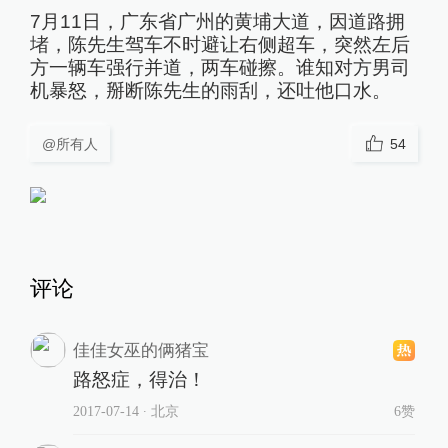
7月11日，广东省广州的黄埔大道，因道路拥
堵，陈先生驾车不时避让右侧超车，突然左后
方一辆车强行并道，两车碰擦。谁知对方男司
机暴怒，掰断陈先生的雨刮，还吐他口水。
@所有人
54
评论
佳佳女巫的俩猪宝
路怒症，得治！
2017-07-14
∙ 北京
6赞