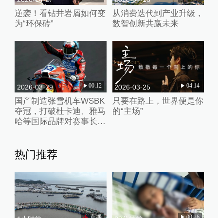
逆袭！看钻井岩屑如何变
从消费迭代到产业升级，
为“环保砖”
数智创新共赢未来
00:12
04:14
2026-03-29
2026-03-25
国产制造张雪机车WSBK
只要在路上，世界便是你
夺冠，打破杜卡迪、雅马
的“主场”
哈等国际品牌对赛事长期
垄断
热门推荐
直播
00:26