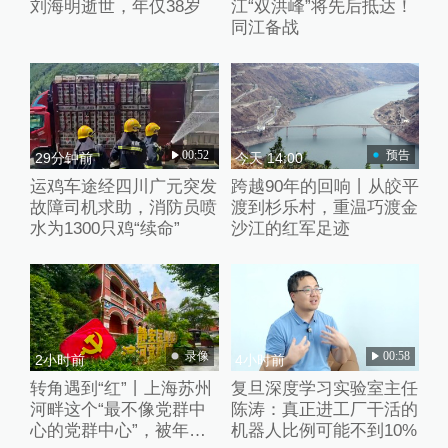
刘海明逝世，年仅38岁
江“双洪峰”将先后抵达！
同江备战
00:52
预告
29分钟前
今天 14:00
运鸡车途经四川广元突发
跨越90年的回响丨从皎平
故障司机求助，消防员喷
渡到杉乐村，重温巧渡金
水为1300只鸡“续命”
沙江的红军足迹
录像
00:58
2小时前
4小时前
转角遇到“红”丨上海苏州
复旦深度学习实验室主任
河畔这个“最不像党群中
陈涛：真正进工厂干活的
心的党群中心”，被年轻
机器人比例可能不到10%