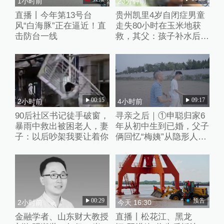
1小时前
23分钟前
直播丨今年第13号台
贵州凯里4岁自闭症男童
风“白海豚”正在逼近！直
走失80小时在玉米地获
击防台一线
救，其父：孩子补水后脸
色红润
00:15
09:17
2小时前
4小时前
90后社区书记徒手破窗，
寻亲之后｜①申聪归家6
暴雨中救出被困老人，妻
年从初中生到已婚，父子
子：以后吵架我要让着你
俩回忆“梅姨”从隐形人
到“现实嫌犯”
00:29
预告
2小时前
今天 16:30
金融学者、山东财大教授
直播丨松花江、黑龙