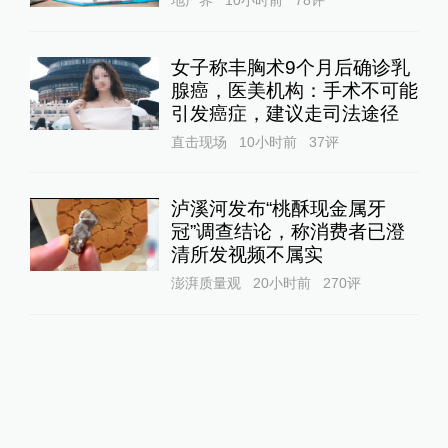
地产界
10小时前
78
评
女子称丰胸术9个月后确诊乳
腺癌，医美机构：手术不可能
引发癌症，建议走司法途径
直击现场
10小时前
37
评
泸溪河发布“桃酥现金属牙
冠”调查结论，称消费者已澄
清所发视频不属实
澎湃质量观
20小时前
270
评