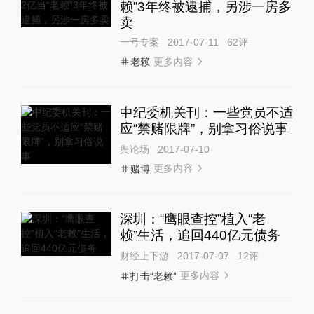
赖”3年终被逮捕，另涉一房多
卖
一号专案
2017-07-11
62
评
更多内容
老赖
中纪委机关刊：一些党员不适
应“禁赌限牌”，别拿习俗说事
舆论场
2017-07-10
更多内容
赌博
深圳：“鹰眼查控”植入“老
赖”生活，追回440亿元债务
财经上下游
2017-07-07
12
评
更多内容
打击“老赖”