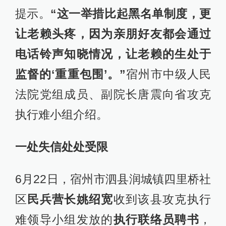
提示。
“这一举措比起黑名单制度，更
让老赖头疼，因为亲朋好友都会通过
电话铃声知晓情况，让老赖的生处于
监督的‘重重包围’。”
宿州市中级人民
法院党组成员、副院长唐震向省攻克
执行难小组介绍。
一处失信处处受限
6月22日，宿州市泗县润城镇四里桥社
区
民兵营长姚绍宽
收到该县攻克执行
难领导小组发放的
执行联络员聘书
，