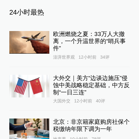
24小时最热
欧洲燃烧之夏：33万人大撤
离，一个升温世界的“哨兵事
件”
澎湃世界观
12小时前
34
评
大外交｜美方“边谈边施压”侵
蚀中美战略稳定基础，中方反
制“一日三连”
大国外交
12小时前
40
评
北京：非京籍家庭购房社保个
税缴纳年限下调为一年