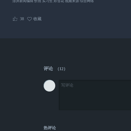
澎湃新闻编辑 忻燕 实习生 郑雪花 视频来源 综合网络
38
收藏
评论
（
12
）
热评论