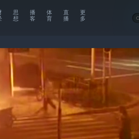
财
思
播
体
直
更
经
想
客
育
播
多