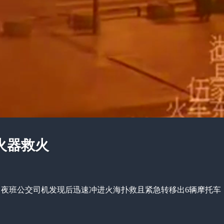
火器救火
名夜班公交司机发现后迅速冲进火海扑救且紧急转移出6辆摩托车