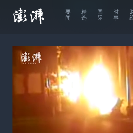
要
精
国
时
闻
选
际
事