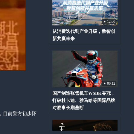
12:00
从消费迭代到产业升级，数智创
新共赢未来
00:12
国产制造张雪机车WSBK夺冠，
打破杜卡迪、雅马哈等国际品牌
对赛事长期垄断
，目前警方初步怀