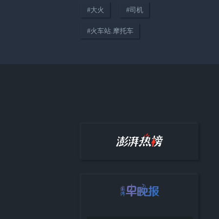
#
大火
#
司机
04:14
#
火车站.摩托车
只要在路上，世界便是你的“主
场”
38:12
《顾视》城市人物专访第四期：
高校加持下大零号湾的协同发展
与城市展望