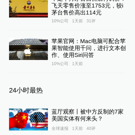
飞天零售价涨至1753元，较i
茅台售价高出114元
10%公司
1天前
31
评
苹果官网：Mac电脑可配合苹
果智能使用千问，进行文本创
作、使用Siri问答
10%公司
1天前
24小时最热
蓝厅观察丨被中方反制的7家
美国实体有何来头？
全球速报
1天前
40
评