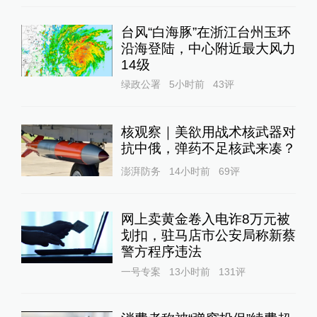
台风“白海豚”在浙江台州玉环
沿海登陆，中心附近最大风力
14级
绿政公署
5小时前
43
评
核观察｜美欲用战术核武器对
抗中俄，弹药不足核武来凑？
澎湃防务
14小时前
69
评
网上卖黄金卷入电诈8万元被
划扣，驻马店市公安局称新蔡
警方程序违法
一号专案
13小时前
131
评