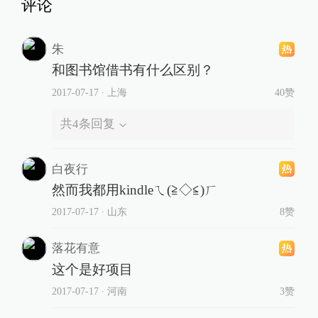
评论
朱
和图书馆借书有什么区别？
2017-07-17
∙ 上海
40赞
共
4
条回复
白夜行
然而我都用kindleㄟ(≧◇≦)ㄏ
2017-07-17
∙ 山东
8赞
落花有意
这个是好项目
2017-07-17
∙ 河南
3赞