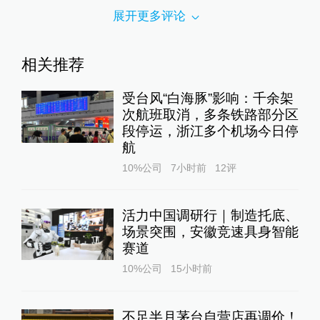
展开更多评论
相关推荐
受台风“白海豚”影响：千余架
次航班取消，多条铁路部分区
段停运，浙江多个机场今日停
航
10%公司
7小时前
12
评
活力中国调研行｜制造托底、
场景突围，安徽竞速具身智能
赛道
10%公司
15小时前
不足半月茅台自营店再调价！