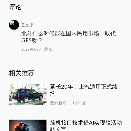
评论
Eloi齐
北斗什么时候能在国内民用市场，取代
GPS呀？
2022-03-29
∙ 北京
相关推荐
延长20年，上汽通用正式续
约
蓝鲸新闻
11小时前
脑机接口技术借AI实现脑活动
转文字