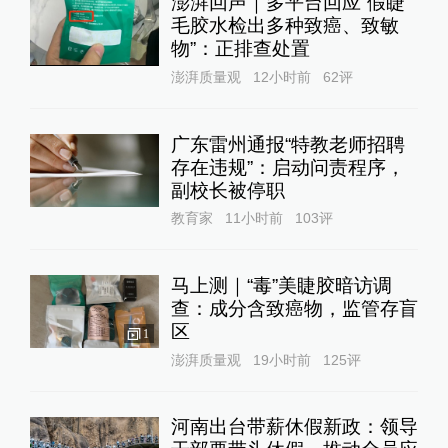
澎湃回声｜多平台回应“假睫
毛胶水检出多种致癌、致敏
物”：正排查处置
澎湃质量观
12小时前
62
评
广东雷州通报“特教老师招聘
存在违规”：启动问责程序，
副校长被停职
教育家
11小时前
103
评
马上测｜“毒”美睫胶暗访调
查：成分含致癌物，监管存盲
区
1
澎湃质量观
19小时前
125
评
河南出台带薪休假新政：领导