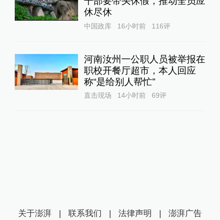
干部要带头休假，推动全员应
休尽休
中国政库
16小时前
116
评
河南汝州一公职人员被举报在
职校开餐厅超市，本人回应
称“是给别人帮忙”
直击现场
14小时前
69
评
关于澎湃
|
联系我们
|
法律声明
|
澎湃广告