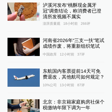
泸溪河发布“桃酥现金属牙
冠”调查结论，称消费者已澄
清所发视频不属实
澎湃质量观
18小时前
266
评
河南省2026年“三支一扶”笔试
成绩作废，将重新组织笔试
中国政库
12小时前
37
评
东航国内客票提前14天可免
费退改，其他航司如何规定？
10%公司
13小时前
87
评
北京：非京籍家庭购房社保个
税缴纳年限下调为一年