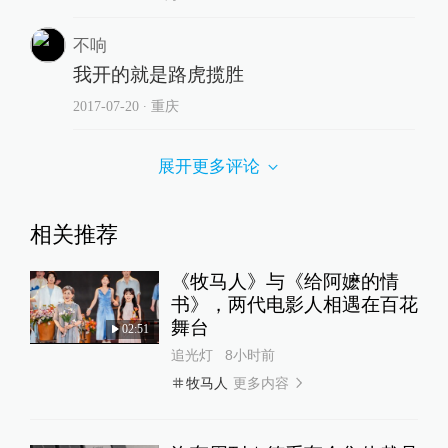
不响
我开的就是路虎揽胜
2017-07-20
∙ 重庆
展开更多评论
相关推荐
《牧马人》与《给阿嬷的情
书》，两代电影人相遇在百花
舞台
02:51
追光灯
8小时前
更多内容
牧马人