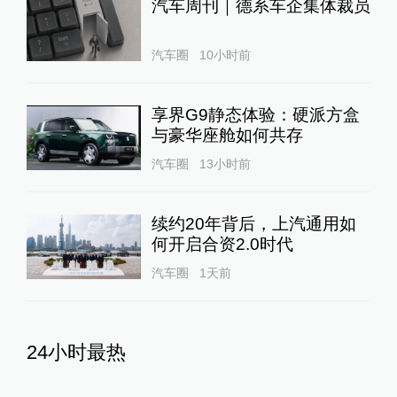
汽车周刊｜德系车企集体裁员
汽车圈
10小时前
享界G9静态体验：硬派方盒
与豪华座舱如何共存
汽车圈
13小时前
续约20年背后，上汽通用如
何开启合资2.0时代
汽车圈
1天前
24小时最热